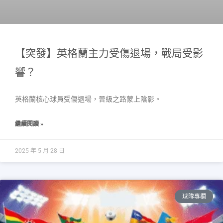
【突發】英格蘭主力受傷退場，戰局受影
響？
英格蘭核心球員受傷退場，晉級之路蒙上陰影。
繼續閱讀 »
2025 年 5 月 28 日
球隊專欄