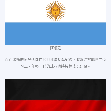
阿根廷
梅西領銜的阿根廷隊在2022年成功奪冠後，將繼續挑戰世界盃
冠軍，年輕一代的球員也將接棒成為焦點。