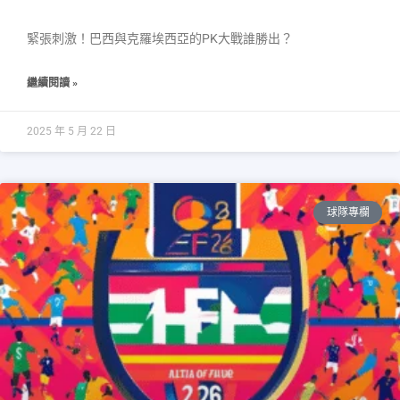
緊張刺激！巴西與克羅埃西亞的PK大戰誰勝出？
繼續閱讀 »
2025 年 5 月 22 日
球隊專欄