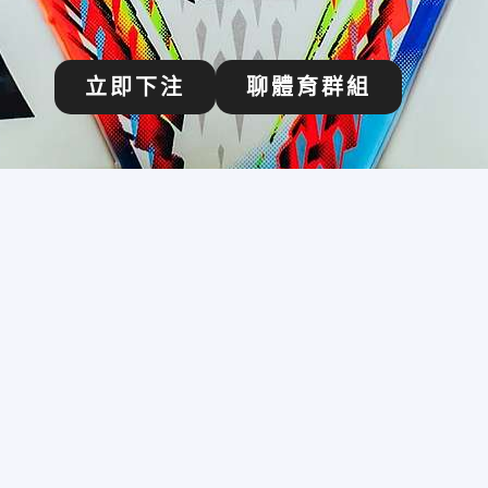
立即下注
聊體育群組