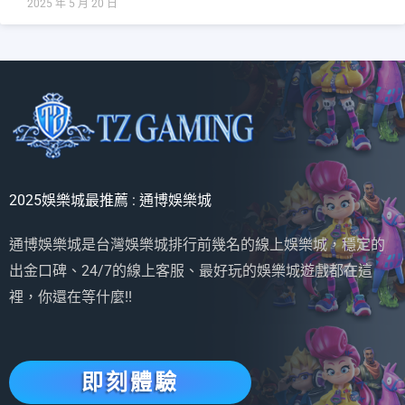
2025 年 5 月 20 日
2025娛樂城最推薦 : 通博娛樂城
通博娛樂城是台灣娛樂城排行前幾名的線上娛樂城，穩定的
出金口碑、24/7的線上客服、最好玩的娛樂城遊戲都在這
裡，你還在等什麼!!
即刻體驗