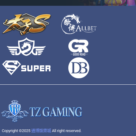
Copyright ©2025
通博娛樂城
All right reserved.