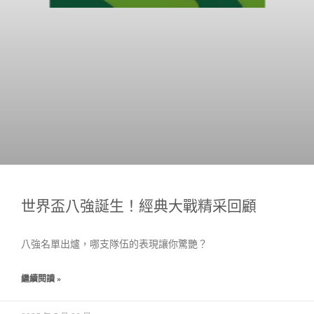
世界盃八強誕生！經典大戰精采回顧
八強名單出爐，哪支隊伍的表現讓你驚艷？
繼續閱讀 »