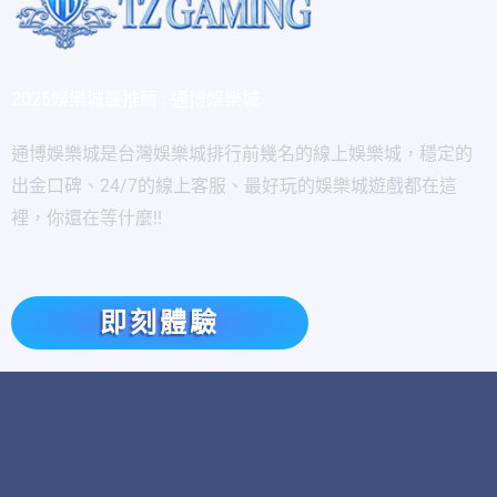
2025娛樂城最推薦 : 通博娛樂城
通博娛樂城是台灣娛樂城排行前幾名的線上娛樂城，穩定的
出金口碑、24/7的線上客服、最好玩的娛樂城遊戲都在這
裡，你還在等什麼!!
即刻體驗