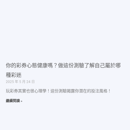
你的彩券心態健康嗎？做這份測驗了解自己屬於哪
種彩迷
2025 年 5 月 24 日
玩彩券其實也很心理學！這份測驗揭露你潛在的投注風格！
繼續閱讀 »