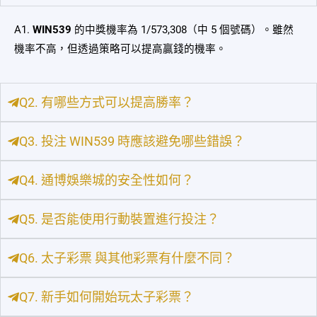
Q1. WIN539 的中獎機率是多少？
A1.
WIN539
的中獎機率為 1/573,308（中 5 個號碼）。雖然
機率不高，但透過策略可以提高贏錢的機率。
Q2. 有哪些方式可以提高勝率？
Q3. 投注 WIN539 時應該避免哪些錯誤？
Q4. 通博娛樂城的安全性如何？
Q5. 是否能使用行動裝置進行投注？
Q6. 太子彩票 與其他彩票有什麼不同？