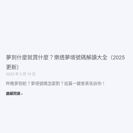
夢到什麼就買什麼？樂透夢境號碼解讀大全（2025
更新）
2025 年 5 月 19 日
昨晚夢到蛇？夢境號碼怎麼對？這篇一鍵查表告訴你！
繼續閱讀 »