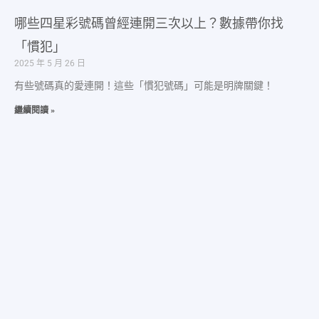
哪些四星彩號碼曾經連開三次以上？數據帶你找
「慣犯」
2025 年 5 月 26 日
有些號碼真的愛連開！這些「慣犯號碼」可能是明牌關鍵！
繼續閱讀 »