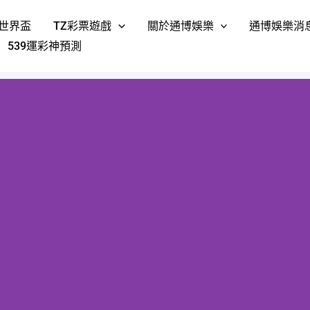
6世界盃
TZ彩票遊戲
關於通博娛樂
通博娛樂消
539運彩神預測