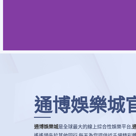
通博娛樂城
通博娛樂城
是全球最大的線上綜合性娛樂平台,
遙遙領先於其他同行,每天為您提供近千場精彩