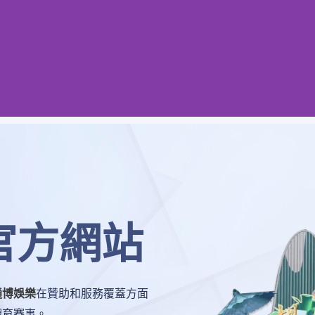
官方網站
通博娛樂
在贊助和服務覆蓋方面
體育賽事。