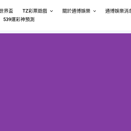
6世界盃
TZ彩票遊戲
關於通博娛樂
通博娛樂消
539運彩神預測