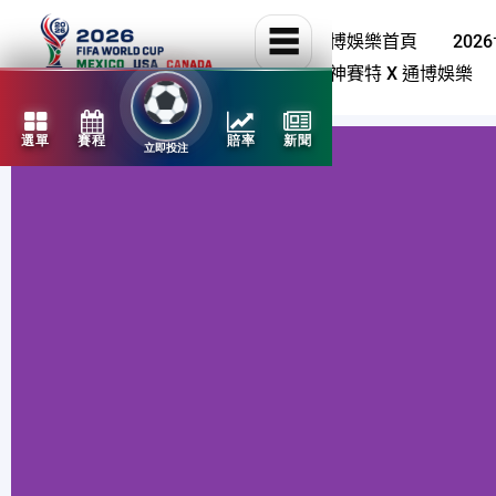
跳
通博娛樂首頁
202
至
戰神賽特 X 通博娛樂
主
要
內
容