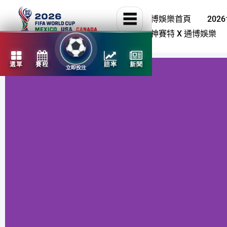
跳
通博娛樂首頁
202
至
戰神賽特 X 通博娛樂
主
要
內
容