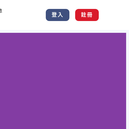
息
登入
註冊