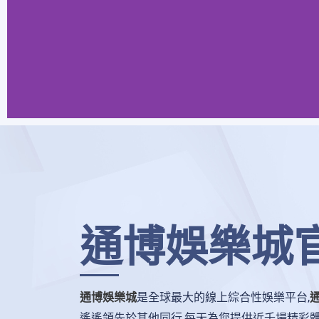
通博娛樂城
通博娛樂城
是全球最大的線上綜合性娛樂平台,
遙遙領先於其他同行,每天為您提供近千場精彩