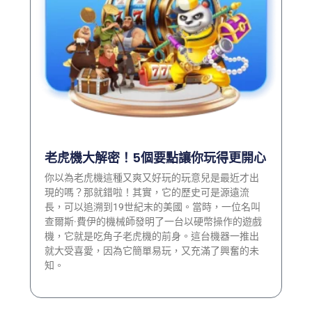
老虎機大解密！5個要點讓你玩得更開心
你以為老虎機這種又爽又好玩的玩意兒是最近才出
現的嗎？那就錯啦！其實，它的歷史可是源遠流
長，可以追溯到19世紀末的美國。當時，一位名叫
查爾斯·費伊的機械師發明了一台以硬幣操作的遊戲
機，它就是吃角子老虎機的前身。這台機器一推出
就大受喜愛，因為它簡單易玩，又充滿了興奮的未
知。