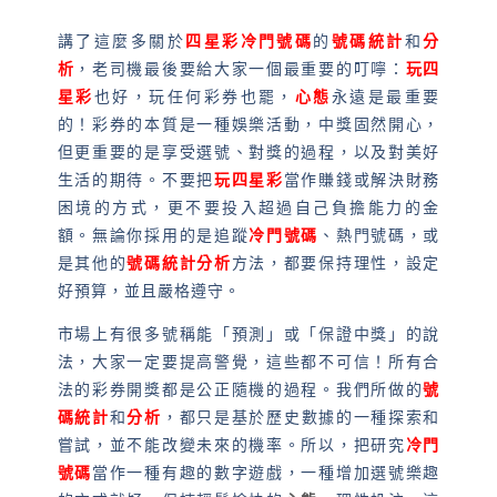
講了這麼多關於
四星彩冷門號碼
的
號碼統計
和
分
析
，老司機最後要給大家一個最重要的叮嚀：
玩四
星彩
也好，玩任何彩券也罷，
心態
永遠是最重要
的！彩券的本質是一種娛樂活動，中獎固然開心，
但更重要的是享受選號、對獎的過程，以及對美好
生活的期待。不要把
玩四星彩
當作賺錢或解決財務
困境的方式，更不要投入超過自己負擔能力的金
額。無論你採用的是追蹤
冷門號碼
、熱門號碼，或
是其他的
號碼統計
分析
方法，都要保持理性，設定
好預算，並且嚴格遵守。
市場上有很多號稱能「預測」或「保證中獎」的說
法，大家一定要提高警覺，這些都不可信！所有合
法的彩券開獎都是公正隨機的過程。我們所做的
號
碼統計
和
分析
，都只是基於歷史數據的一種探索和
嘗試，並不能改變未來的機率。所以，把研究
冷門
號碼
當作一種有趣的數字遊戲，一種增加選號樂趣