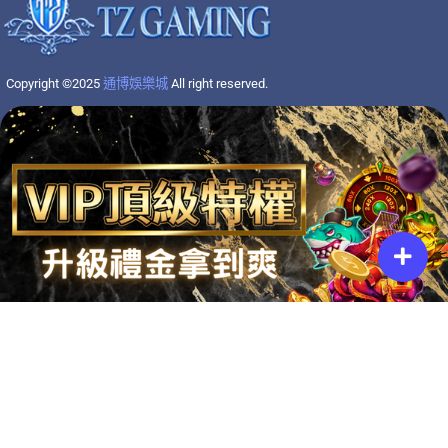
Copyright ©2025
通博娛樂城
All right reserved.
分享娛樂城最新資訊
T
Y
T
I
F
w
o
h
n
a
i
u
r
s
c