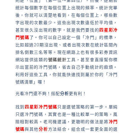
則是「位置」（第一位～第四位）。然後，逐期去
統計每個數字在每個位置上出現的頻率。統計完畢
後，你就可以清楚地看到，在每個位置上，哪些數
字出現的次數最少。這些出現次數遠低於平均值，
甚至很久沒出現的數字，就是我們要找的
四星彩冷
門號碼
了。你可以自己設定一個「冷門」的標準，
比如超過20期沒出現、或者出現次數在統計區間內
排名倒數三名等等。現在網路上也有很多彩券資訊
網站提供這類的
號碼統計
工具，甚至會直接幫你標
示出當前的冷門號碼，省去自己手動統計的麻煩。
利用好這些工具，你就能快速找到屬於你的「冷門
號碼清單」囉！
光看冷門還不夠！搭配
分析
更有利！
找到
四星彩冷門號碼
只是選號策略的第一步。單純
只選冷門號碼，其實也是一種比較單一的策略，風
險相對較高。老司機建議，更聰明的做法是將
冷門
號碼
與其他
分析
方法結合，組合成一套更全面的選