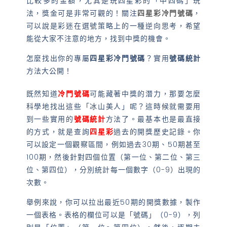
比較多的金額，尤其是玩四星彩的「中四碼」玩
法，獎金可是非常可觀的！關注
四星彩冷門號碼
，
可以說是彩迷在選號策略上的一種逆向思考，希望
能從大家不注意的地方，找到中獎的機會。
怎麼找出你的專屬
四星彩冷門號碼
？實用
號碼統計
方法大公開！
既然知道
冷門號碼
可能藏著中獎的潛力，那要怎麼
科學地找出這些「冰山美人」呢？這時候就需要用
到一些實用的
號碼統計
方法了。最基本也是最直接
的方式，就是查詢
四星彩
過去的開獎歷史記錄。你
可以設定一個觀察區間，例如過去30期、50期甚至
100期，然後針對四個位置（第一位、第二位、第三
位、第四位），分別統計每一個數字（0-9）出現的
次數。
舉例來說，你可以拉出最近50期的開獎數據，製作
一個表格。表格的欄位可以是「號碼」（0-9），列