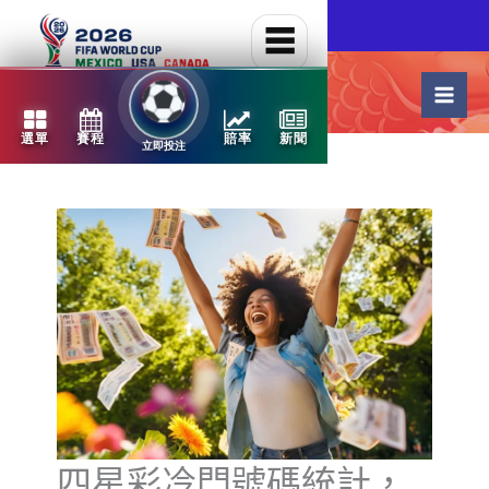
跳
NBA火熱開打
至
主
要
內
容
四星彩冷門號碼統計，