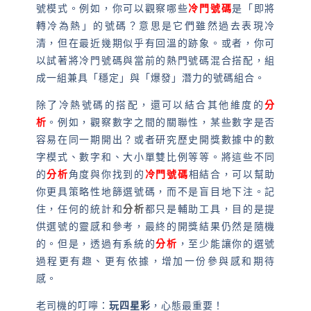
號模式。例如，你可以觀察哪些
冷門號碼
是「即將
轉冷為熱」的號碼？意思是它們雖然過去表現冷
清，但在最近幾期似乎有回溫的跡象。或者，你可
以試著將冷門號碼與當前的熱門號碼混合搭配，組
成一組兼具「穩定」與「爆發」潛力的號碼組合。
除了冷熱號碼的搭配，還可以結合其他維度的
分
析
。例如，觀察數字之間的關聯性，某些數字是否
容易在同一期開出？或者研究歷史開獎數據中的數
字模式、數字和、大小單雙比例等等。將這些不同
的
分析
角度與你找到的
冷門號碼
相結合，可以幫助
你更具策略性地篩選號碼，而不是盲目地下注。記
住，任何的統計和
分析
都只是輔助工具，目的是提
供選號的靈感和參考，最終的開獎結果仍然是隨機
的。但是，透過有系統的
分析
，至少能讓你的選號
過程更有趣、更有依據，增加一份參與感和期待
感。
老司機的叮嚀：
玩四星彩
，心態最重要！