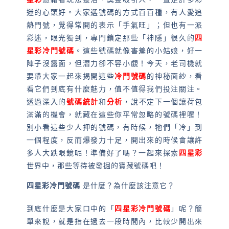
迷的心頭好。大家選號碼的方式百百種，有人愛追
熱門號，覺得常開的表示「手氣旺」；但也有一派
彩迷，眼光獨到，專門鎖定那些「神隱」很久的
四
星彩冷門號碼
。這些號碼就像害羞的小姑娘，好一
陣子沒露面，但潛力卻不容小覷！今天，老司機就
要帶大家一起來揭開這些
冷門號碼
的神秘面紗，看
看它們到底有什麼魅力，值不值得我們投注關注。
透過深入的
號碼統計
和
分析
，說不定下一個讓荷包
滿滿的機會，就藏在這些你平常忽略的號碼裡喔！
別小看這些少人押的號碼，有時候，牠們「冷」到
一個程度，反而爆發力十足，開出來的時候會讓許
多人大跌眼鏡呢！準備好了嗎？一起來探索
四星彩
世界中，那些等待被發掘的寶藏號碼吧！
四星彩冷門號碼
是什麼？為什麼該注意它？
到底什麼是大家口中的「
四星彩冷門號碼
」呢？簡
單來說，就是指在過去一段時間內，比較少開出來