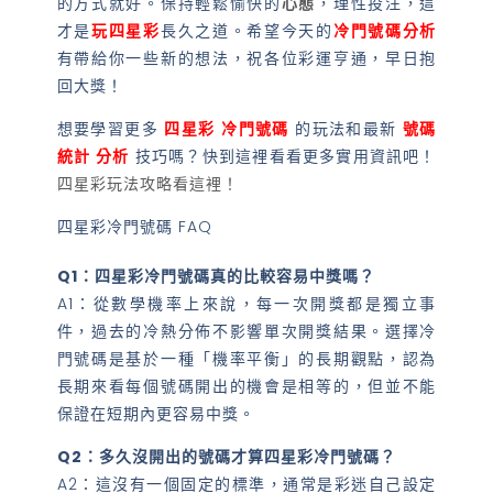
的方式就好。保持輕鬆愉快的
心態
，理性投注，這
才是
玩四星彩
長久之道。希望今天的
冷門號碼
分析
有帶給你一些新的想法，祝各位彩運亨通，早日抱
回大獎！
想要學習更多
四星彩
冷門號碼
的玩法和最新
號碼
統計
分析
技巧嗎？快到這裡看看更多實用資訊吧！
四星彩玩法攻略看這裡！
四星彩冷門號碼 FAQ
Q1：四星彩冷門號碼真的比較容易中獎嗎？
A1：從數學機率上來說，每一次開獎都是獨立事
件，過去的冷熱分佈不影響單次開獎結果。選擇冷
門號碼是基於一種「機率平衡」的長期觀點，認為
長期來看每個號碼開出的機會是相等的，但並不能
保證在短期內更容易中獎。
Q2：多久沒開出的號碼才算四星彩冷門號碼？
A2：這沒有一個固定的標準，通常是彩迷自己設定