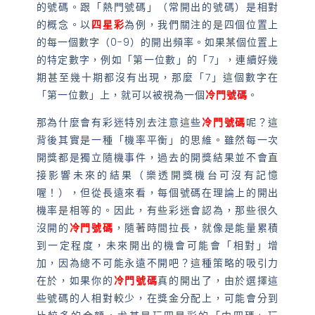
的號碼。跟「熱門號碼」（常開出的號碼）是相對
的概念。以
四星彩
為例，我們關注的是四個位置上
的每一個數字（0-9）的開出頻率。如果某個位置上
的特定數字，例如「第一位數」的「7」，連續好幾
期甚至幾十期都沒有出現，那麼「7」這個數字在
「第一位數」上，就可以被視為一個
冷門號碼
。
那為什麼會有彩迷特別去注意這些
冷門號碼
呢？這
背後其實是一種「機率平衡」的思維。雖然每一次
開獎都是獨立隨機事件，過去的開獎結果並不會直
接影響未來的結果（樂透開獎機台可沒有記憶
喔！），但從長遠來看，每個號碼在理論上的開出
機率是相等的。因此，有些彩迷會認為，那些很久
沒開的
冷門號碼
，隨著時間拉長，就像是能量累積
到一定程度，未來開出的機會可能會「相對」增
加，因為總不可能永遠不開吧？這種策略的吸引力
在於，如果你的
冷門號碼
真的開出了，由於選擇這
些號碼的人相對較少，在獎金分配上，可能會分到