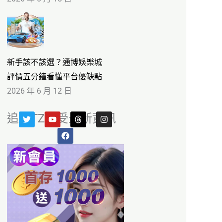
新手該不該選？通博娛樂城
評價五分鐘看懂平台優缺點
2026 年 6 月 12 日
追蹤TZ享受最新資訊
T
Y
F
T
I
w
o
a
h
n
i
u
c
r
s
t
t
e
e
t
t
u
b
a
a
e
b
o
d
g
r
e
o
s
r
k
a
m