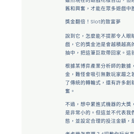
雖然現在的遊戲花樣百出，但
舊和興奮，才能在眾多遊戲中
獎金翻倍！Slot的致富夢
說到它，怎麼能不提那令人眼
戲，它的獎金池是會越積越高
抽中，把這筆巨款帶回家。這
根據某博弈產業分析師的數據
金，難怪會吸引無數玩家趨之
了傳統的轉輪式，還有許多創
奮。
不過，想中累進式機器的大獎
是非常小的。但這並不代表我
態，並設定合理的投注金額，