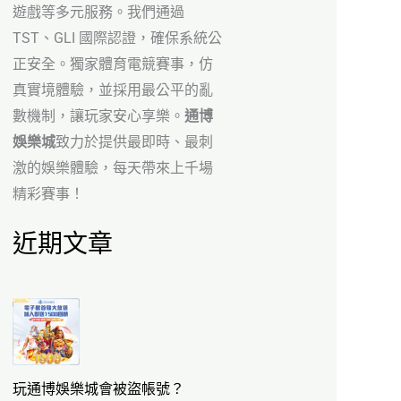
遊戲等多元服務。我們通過
TST、GLI 國際認證，確保系統公
正安全。獨家體育電競賽事，仿
真實境體驗，並採用最公平的亂
數機制，讓玩家安心享樂。
通博
娛樂城
致力於提供最即時、最刺
激的娛樂體驗，每天帶來上千場
精彩賽事！
近期文章
玩通博娛樂城會被盜帳號？