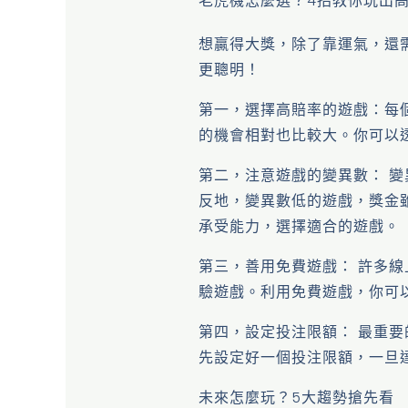
老虎機怎麼選？4招教你玩出
想贏得大獎，除了靠運氣，還
更聰明！
第一，選擇高賠率的遊戲：每
的機會相對也比較大。你可以
第二，注意遊戲的變異數： 
反地，變異數低的遊戲，獎金
承受能力，選擇適合的遊戲。
第三，善用免費遊戲： 許多
驗遊戲。利用免費遊戲，你可
第四，設定投注限額： 最重
先設定好一個投注限額，一旦
未來怎麼玩？5大趨勢搶先看