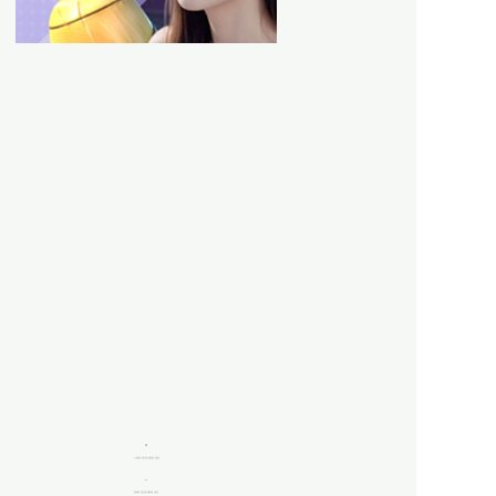
3A娛樂城、首選台灣線上娛樂城
推薦、保證出金
TU大獎娛樂城、首選台灣線上娛
樂城推薦、保證出金
JP大獎娛樂城、首選台灣線上娛樂城推薦、保證出金
鉅城娛樂城、首選台灣線上娛樂城推薦、保證出金