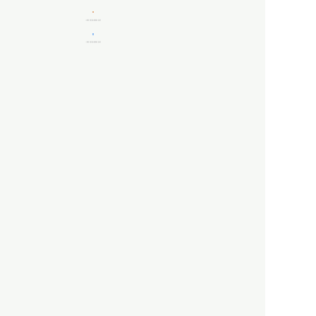
9M娛樂城、首選台灣線上娛樂城推薦、保證出金
T8娛樂城、首選台灣線上娛樂城推薦、保證出金