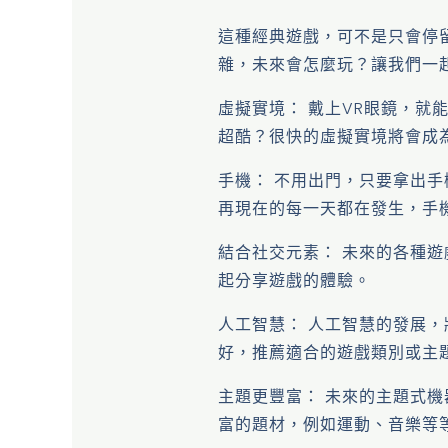
這種經典遊戲，可不是只會停
雜，未來會怎麼玩？讓我們一
虛擬實境： 戴上VR眼鏡，就
超酷？很快的虛擬實境將會成
手機： 不用出門，只要拿出
再現在的每一天都在發生，手
結合社交元素： 未來的各種
起分享遊戲的體驗。
人工智慧： 人工智慧的發展，
好，推薦適合的遊戲類別或主
主題更豐富： 未來的主題式
富的題材，例如運動、音樂等