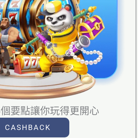
5個要點讓你玩得更開心
CASHBACK