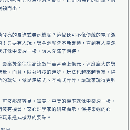
經典的吸引力依舊不減。或許，正是因為它的簡單、懷
脫穎而出。
睛發亮的累進式老虎機呢？這傢伙可不像傳統的電子遊
的！只要有人玩，獎金池就會不斷累積，直到有人幸運
就好像中樂透一樣，讓人充滿了期待。
，最高獎金往往高達數千萬甚至上億元。這麼龐大的獎
若鶩。而且，隨著科技的進步，玩法也越來越豐富，除
新的玩法，像是連線式、互動式等等，讓玩家玩得更興
，可沒那麼容易。畢竟，中獎的機率就像中樂透一樣，
們沒有機會。某心理學家的研究顯示，保持樂觀的心
是玩累進式機器的要點。