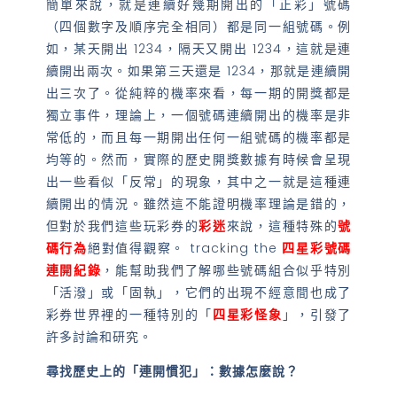
簡單來說，就是連續好幾期開出的「正彩」號碼
（四個數字及順序完全相同）都是同一組號碼。例
如，某天開出 1234，隔天又開出 1234，這就是連
續開出兩次。如果第三天還是 1234，那就是連續開
出三次了。從純粹的機率來看，每一期的開獎都是
獨立事件，理論上，一個號碼連續開出的機率是非
常低的，而且每一期開出任何一組號碼的機率都是
均等的。然而，實際的歷史開獎數據有時候會呈現
出一些看似「反常」的現象，其中之一就是這種連
續開出的情況。雖然這不能證明機率理論是錯的，
但對於我們這些玩彩券的
彩迷
來說，這種特殊的
號
碼行為
絕對值得觀察。 tracking the
四星彩號碼
連開紀錄
，能幫助我們了解哪些號碼組合似乎特別
「活潑」或「固執」，它們的出現不經意間也成了
彩券世界裡的一種特別的「
四星彩怪象
」，引發了
許多討論和研究。
尋找歷史上的「連開慣犯」：數據怎麼說？