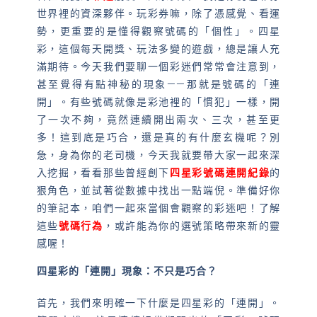
世界裡的資深夥伴。玩彩券嘛，除了憑感覺、看運
勢，更重要的是懂得觀察號碼的「個性」。四星
彩，這個每天開獎、玩法多變的遊戲，總是讓人充
滿期待。今天我們要聊一個彩迷們常常會注意到，
甚至覺得有點神秘的現象——那就是號碼的「連
開」。有些號碼就像是彩池裡的「慣犯」一樣，開
了一次不夠，竟然連續開出兩次、三次，甚至更
多！這到底是巧合，還是真的有什麼玄機呢？別
急，身為你的老司機，今天我就要帶大家一起來深
入挖掘，看看那些曾經創下
四星彩號碼連開紀錄
的
狠角色，並試著從數據中找出一點端倪。準備好你
的筆記本，咱們一起來當個會觀察的彩迷吧！了解
這些
號碼行為
，或許能為你的選號策略帶來新的靈
感喔！
四星彩的「連開」現象：不只是巧合？
首先，我們來明確一下什麼是四星彩的「連開」。