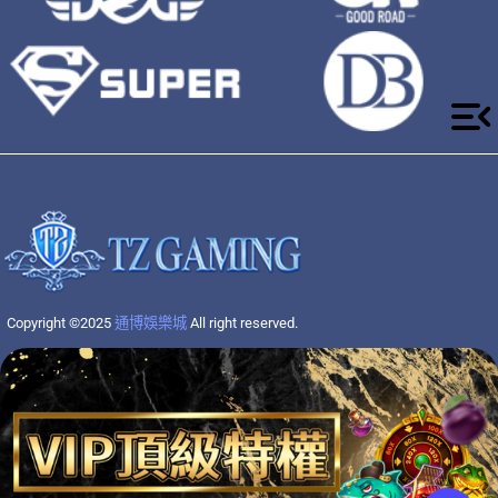
Copyright ©2025
通博娛樂城
All right reserved.