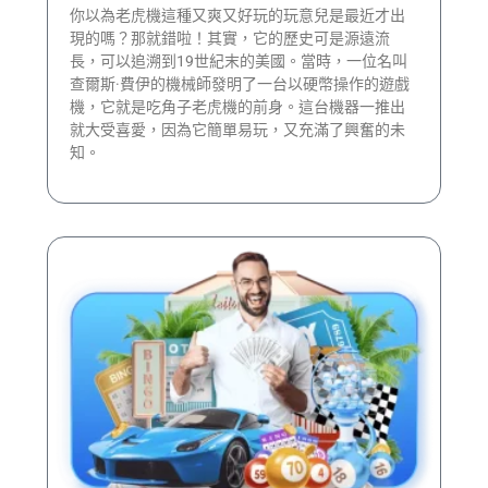
你以為老虎機這種又爽又好玩的玩意兒是最近才出
現的嗎？那就錯啦！其實，它的歷史可是源遠流
長，可以追溯到19世紀末的美國。當時，一位名叫
查爾斯·費伊的機械師發明了一台以硬幣操作的遊戲
機，它就是吃角子老虎機的前身。這台機器一推出
就大受喜愛，因為它簡單易玩，又充滿了興奮的未
知。