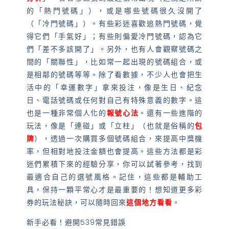
的「熱門號碼」），或是哪些號碼很久沒開了
（「冷門號碼」）。有些彩迷喜歡追熱門號碼，覺
得它們「手氣好」；有些則偏愛冷門號碼，認為它
們「差不多該開了」。另外，也有人會觀察號碼之
間的「關聯性」，比如常一起出現的號碼組合，或
是相鄰的號碼等等。除了看數據，不少人也會把生
活中的「幸運數字」拿來投注，像是生日、紀念
日、電話號碼或任何對自己有特殊意義的數字。這
也是一種非常個人化的
報號心法
。還有一些進階的
玩法，像是「連碰」或「立柱」（也就是俗稱的
包
牌
），透過一次購買多個號碼組合，來提高中獎機
率，但相對地投注金額也會提高。這些方法都是彩
迷們累積下來的經驗分享，你可以試著參考，找到
最適合自己的選號風格。記住，這些都是輔助工
具，保持一顆平常心才是最重要的！想知道更多彩
券的玩法秘訣，可以隨時回來
這個地方看看
。
新手必看！避開539常見錯誤