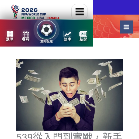
跳
NBA火熱開打
至
主
要
內
容
539從入門到實戰，新手