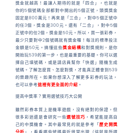
獎金就越高！最讓人期待的就是「四合」，也就是
你的5個號碼全部都對中開出的5個正號，頭獎獎金
固定是800萬元！再來是「三合」，對中5個正號中
的任3個，獎金是300元。還有「二合」，對中5個
正號中的任2個，獎金是50元。所以，買一張彩券，
最少只要對中2個號碼就有獎金囉！每注的標準投注
金額是50元。搞懂這些
獎金結構
和對獎規則，是你
開始玩539的第一步，也是最重要的基礎。你可以選
擇自己填號碼，或是請店員幫你「快選」隨機生成
號碼。了解怎麼買、怎麼對獎，才能真正體會到539
的樂趣所在。如果你想深入了解更多彩券的玩法，
也可以參考
這裡有更全面的介紹
。
提高中獎率？實用選號技巧大公開
雖然彩券本質上是機率遊戲，沒有絕對的保證，但
很多彩迷還是會研究一些
選號技巧
，希望能提高自
己的中獎機會。其中最常見的就是參考「
歷史開獎
分析
」，看看哪些號碼最近很常出現（這就是所謂