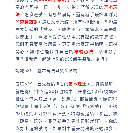
富的老司機一樣，一步一步帶你了解539的
基本玩
法
、怎麼選號、有哪些眉角，還有新手最容易踩到
的
常見錯誤
。這篇文章集結了所有你剛開始玩539最
需要知道的「撇步」，讓你不再一頭霧水，而是能
快速上手，開始享受這個簡單又有趣的數字遊戲。
我們不只要學怎麼買，更要學怎麼玩得聰明、玩得
開心，讓你也能找到自己的
報號心法
。準備好了
嗎？讓我們一起踏上你的539新手探險之旅吧！
認識539：基本玩法與獎金結構
要玩539，首先得搞懂它的
基本玩法
。其實很簡單，
就是從01到39這39個號碼中，任意選出5個號碼來
投注。每天晚上（週一到週六）都會開獎，從這39
個號碼中開出5個「正號」和1個「特別號」（不過
539的獎金計算只看正號，特別號是給「參星」和
「肆星」玩的，我們新手先專注正號就好）。你的
彩券上選的號碼，如果對中當天開出的正號越多，