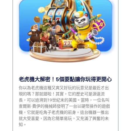
老虎機大解密！5個要點讓你玩得更開心
你以為老虎機這種又爽又好玩的玩意兒是最近才出
現的嗎？那就錯啦！其實，它的歷史可是源遠流
長，可以追溯到19世紀末的美國。當時，一位名叫
查爾斯·費伊的機械師發明了一台以硬幣操作的遊戲
機，它就是吃角子老虎機的前身。這台機器一推出
就大受喜愛，因為它簡單易玩，又充滿了興奮的未
知。