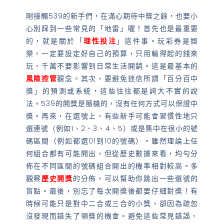
剛接觸539的新手們，在滿心期待中獎之餘，也要小
心別踩到一些常見的「地雷」喔！首先也是最重要
的，就是關於「
理性投注
」這件事。玩彩券是娛
樂，一定要設定好自己的預算，只用輸得起的錢來
玩，千萬不要影響到日常生活開銷。這是最基本的
風險控管
觀念。其次，要避免迷信所謂「百分百中
獎」的預測或系統，這些往往都是誇大不實的說
法。539的開獎是隨機的，沒有任何方式可以保證中
獎。再來，在選號上，有些新手可能會習慣性地只
選連號（例如1、2、3、4、5）或是集中在很小的號
碼區間（例如都選01到10的號碼）。雖然理論上任
何組合都有可能開出，但從歷史數據來看，均勻分
佈在不同區間的號碼組合開出的機率相對較高。多
觀察
歷史開獎
的分佈，可以幫助你跳出一些選號的
盲點。最後，別忘了每次開獎後都要仔細對獎！有
時候可能只是對中二合或三合的小獎，卻因為疏忽
沒發現而錯失了領獎的機會。避免這些常見錯誤，