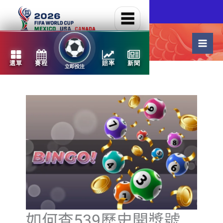
跳
NBA火熱開打
至
主
要
內
容
如何查539歷史開獎號