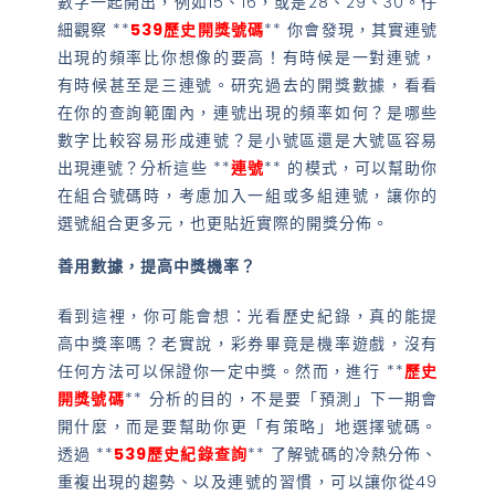
數字一起開出，例如15、16，或是28、29、30。仔
細觀察 **
539歷史開獎號碼
** 你會發現，其實連號
出現的頻率比你想像的要高！有時候是一對連號，
有時候甚至是三連號。研究過去的開獎數據，看看
在你的查詢範圍內，連號出現的頻率如何？是哪些
數字比較容易形成連號？是小號區還是大號區容易
出現連號？分析這些 **
連號
** 的模式，可以幫助你
在組合號碼時，考慮加入一組或多組連號，讓你的
選號組合更多元，也更貼近實際的開獎分佈。
善用數據，提高中獎機率？
看到這裡，你可能會想：光看歷史紀錄，真的能提
高中獎率嗎？老實說，彩券畢竟是機率遊戲，沒有
任何方法可以保證你一定中獎。然而，進行 **
歷史
開獎號碼
** 分析的目的，不是要「預測」下一期會
開什麼，而是要幫助你更「有策略」地選擇號碼。
透過 **
539歷史紀錄查詢
** 了解號碼的冷熱分佈、
重複出現的趨勢、以及連號的習慣，可以讓你從49