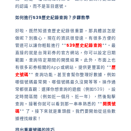
的認識，而不是盲目選號。
如何進行539歷史紀錄查詢？步驟教學
好啦，既然知道查歷史紀錄很重要，那具體該怎麼
做呢？別擔心，現在的資訊很發達，有很多方便的
管道可以讓你輕鬆進行 **
539歷史紀錄查詢
**。最
直接的就是台灣彩券的官方網站，你可以設定日期
範圍，查詢特定期間的開獎結果。此外，市面上也
有很多彩券相關的App或網站，提供更豐富的 **
歷
史號碼
** 查詢功能，甚至會幫你整理好數據，例如
哪個號碼最常開、哪個號碼最久沒開等等。操作通
常都很直觀：選擇你想查詢的遊戲（例如539），設
定時間區間（例如近一個月、近一年），然後點擊
查詢。接著你就可以看到那一串串熟悉的 **
開獎號
碼
** 了。接下來就是重頭戲，我們要開始從這些數
據裡找線索！
找出重複號碼的技巧