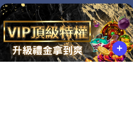
分享娛樂城最新資訊
T
Y
T
I
F
w
o
h
n
a
i
u
r
s
c
t
t
e
t
e
t
u
a
a
b
e
b
d
g
o
r
e
s
r
o
a
k