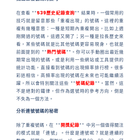
在查看 **
539歷史紀錄查詢
** 結果時，一個常用的
技巧就是留意那些「重複出現」的號碼。這裡的重
複有幾種意思：一種是短期內重複開出，比如上週
剛開過的號碼，這週又開了；另一種是拉長歷史來
看，某些號碼就是比其他號碼更容易現身，也就是
前面提到的 **
熱門號碼
**。你可以手動圈出最近幾
期常出現的號碼，或是利用一些網站或工具提供的
統計功能，直接看到號碼的出現頻率排行榜。很多
彩迷相信，高頻率出現的號碼在未來也可能繼續活
躍，所以會特別關注這些 **
號碼紀錄
**。當然，這
不是絕對的鐵律，但作為選號時的參考方向，倒是
不失為一個方法。
分析連號號碼的秘密
除了重複號碼，在 **
開獎紀錄
** 中另一個值得關注
的模式就是「連號」。什麼是連號呢？就是連續的