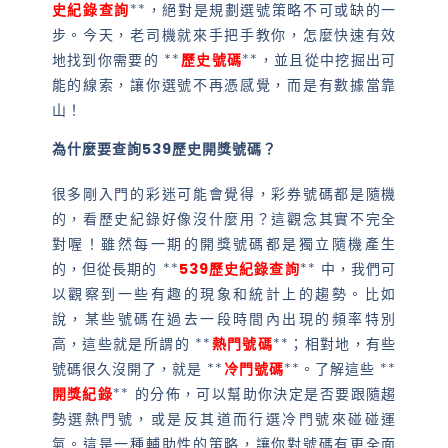
史紀錄查詢
**，絕對是規劃選號策略不可或缺的一
步。今天，老司機就來手把手教你，怎麼快速有效
地找到你需要的 **
歷史號碼
**，並且從中挖掘出可
能的線索，讓你選號不再憑感覺，而是有數據當靠
山！
為什麼要查詢539歷史開獎號碼？
很多剛入門的彩迷可能會覺得，彩券號碼都是隨機
的，看歷史紀錄好像沒什麼用？這觀念其實不完全
對喔！雖然每一期的開獎號碼都是獨立隨機產生
的，但從長期的 **
539歷史紀錄查詢
** 中，我們可
以觀察到一些有趣的現象和統計上的趨勢。比如
說，某些號碼在過去一段時間內出現的頻率特別
高，這些就是所謂的 **
熱門號碼
**；相對地，有些
號碼很久沒開了，就是 **
冷門號碼
**。了解這些 **
開獎紀錄
** 的分佈，可以幫助你決定是否要跟隨趨
勢選熱門號，或是反其道而行選冷門號來碰碰運
氣。這是一種輔助性的策略，讓你對號碼有更全面