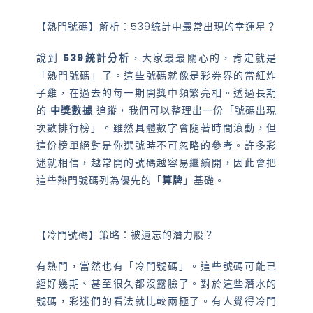
【熱門號碼】解析：539統計中最常出現的幸運星？
說到
539統計分析
，大家最最關心的，肯定就是
「熱門號碼」了。這些號碼就像是彩券界的當紅炸
子雞，在過去的每一期開獎中頻繁亮相。透過長期
的
中獎數據
追蹤，我們可以整理出一份「號碼出現
次數排行榜」。雖然具體數字會隨著時間滾動，但
這份榜單絕對是你選號時不可忽略的參考。許多彩
迷就相信，越常開的號碼越容易繼續開，因此會把
這些熱門號碼列為優先的「
算牌
」基礎。
【冷門號碼】策略：被遺忘的潛力股？
有熱門，當然也有「冷門號碼」。這些號碼可能已
經好幾期、甚至很久都沒露臉了。對於這些潛水的
號碼，彩迷們的看法就比較兩極了。有人覺得冷門