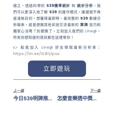
總之，透過科學的
539機率統計
和
統計分析
，我
們可以更深入地了解
539
的運作模式，讓選號不再
是漫無目的。想獲得最即時、最完整的
539
數據分
析報表，或是想跟其他彩迷交流最新的
算牌
技巧和
獨家心法嗎？別猶豫了，立刻加入我們的 Line@，
所有你想知道的資訊都在這裡等你！
👉 點我加入 Line@ 好友領取最新分析表：
https://lin.ee/XL8Q1paz
立即遊玩
上一篇
下一篇
今日539明牌推薦，彩迷最愛三組號碼公開！
怎麼查樂透中獎了沒？這篇手把手教你