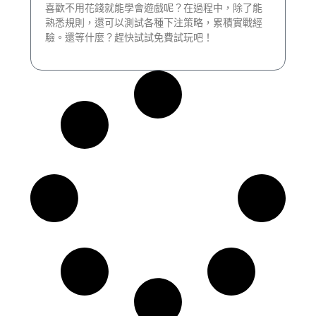
喜歡不用花錢就能學會遊戲呢？在過程中，除了能
熟悉規則，還可以測試各種下注策略，累積實戰經
驗。還等什麼？趕快試試免費試玩吧！