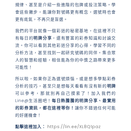
規律、甚至是介紹一些進階的包牌或投注策略。學
會這些撇步，能讓你對號碼更有概念，選號時也會
更有底氣，不再只是盲選。
我們的平台就像一個彩迷的秘密基地，在這裡不只
有每日的
明牌分享
，還有豐富的彩券知識和討論交
流。你可以看到其他彩迷分享的心得，學習不同的
分析方法，甚至找到一起研究號碼的同伴。集合眾
人的智慧和經驗，相信能為你的中獎之路帶來更多
可能性！
所以啦，如果你正為選號煩惱，或是想多學點彩券
分析的技巧，甚至只是想每天看看有沒有新的
明牌
可以參考，那就別再自己摸索了！加入我們的
Line@生活圈吧！
每日熱騰騰的
明牌分享
、最實用
的彩券資訊，都在這裡等你！
讓你不錯過任何可能
的好運機會！
點擊這裡加入：
https://lin.ee/XL8Q1paz