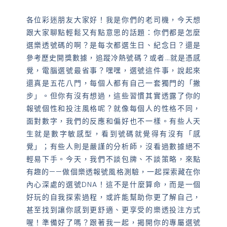
各位彩迷朋友大家好！我是你們的老司機，今天想
跟大家聊點輕鬆又有點意思的話題：你們都是怎麼
選樂透號碼的啊？是每次都選生日、紀念日？還是
參考歷史開獎數據，追蹤冷熱號碼？或者…就是憑感
覺，電腦選號最省事？嘿嘿，選號這件事，說起來
還真是五花八門，每個人都有自己一套獨門的「撇
步」。但你有沒有想過，這些習慣其實透露了你的
報號個性和投注風格呢？就像每個人的性格不同，
面對數字，我們的反應和偏好也不一樣。有些人天
生就是數字敏感型，看到號碼就覺得有沒有「感
覺」；有些人則是嚴謹的分析師，沒看過數據絕不
輕易下手。今天，我們不談包牌、不談策略，來點
有趣的——做個樂透報號風格測驗，一起探索藏在你
內心深處的選號DNA！這不是什麼算命，而是一個
好玩的自我探索過程，或許能幫助你更了解自己，
甚至找到讓你感到更舒適、更享受的樂透投注方式
喔！準備好了嗎？跟著我一起，揭開你的專屬選號