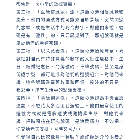
都像是一次小型的數據實驗。
第二種：「直覺靈感家」派。這類彩迷相信感覺和
緣分。他們的選號方式可能來自於夢境、突然閃過
的念頭，或是生活中的巧合數字。對他們來說，號
碼是有「靈性」的，只要感覺對了，那組號碼就是
屬於他們的幸運密碼。
第三種：「紀念意義派」。這類彩迷情感豐富，喜
歡把對自己有特殊意義的數字融入投注風格中。生
日、結婚紀念日、門牌號碼、車牌號碼，甚至是身
份證字號，都可能成為他們的選號組合。對他們來
說，這些號碼乘載著故事和回憶，投注的不只是一
張彩券，還有生活中的點滴累積。
第四種：「隨緣樂透派」。這類彩迷認為中獎全靠
運氣，不想花太多心思在選號上。他們最常使用的
選號方式就是電腦選號或隨機產生器。對他們來
說，把時間花在研究號碼上是浪費精力，不如把一
切交給老天安排，省時又省力。
你覺得自己比較像哪一種呢？或許你是介於兩者之