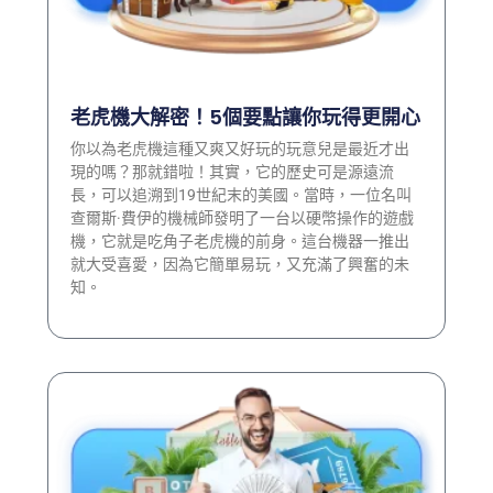
老虎機大解密！5個要點讓你玩得更開心
你以為老虎機這種又爽又好玩的玩意兒是最近才出
現的嗎？那就錯啦！其實，它的歷史可是源遠流
長，可以追溯到19世紀末的美國。當時，一位名叫
查爾斯·費伊的機械師發明了一台以硬幣操作的遊戲
機，它就是吃角子老虎機的前身。這台機器一推出
就大受喜愛，因為它簡單易玩，又充滿了興奮的未
知。