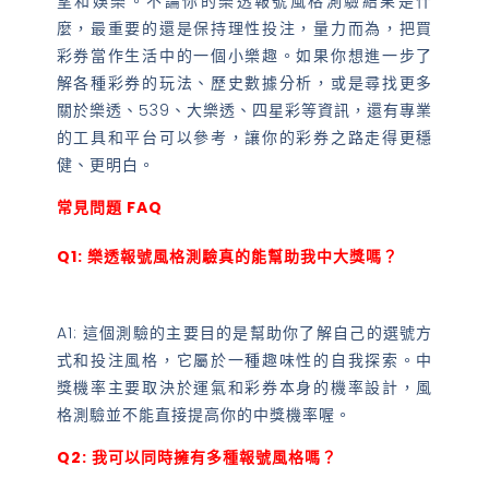
望和娛樂。不論你的樂透報號風格測驗結果是什
麼，最重要的還是保持理性投注，量力而為，把買
彩券當作生活中的一個小樂趣。如果你想進一步了
解各種彩券的玩法、歷史數據分析，或是尋找更多
關於樂透、539、大樂透、四星彩等資訊，還有專業
的工具和平台可以參考，讓你的彩券之路走得更穩
健、更明白。
常見問題 FAQ
Q1: 樂透報號風格測驗真的能幫助我中大獎嗎？
A1: 這個測驗的主要目的是幫助你了解自己的選號方
式和投注風格，它屬於一種趣味性的自我探索。中
獎機率主要取決於運氣和彩券本身的機率設計，風
格測驗並不能直接提高你的中獎機率喔。
Q2: 我可以同時擁有多種報號風格嗎？