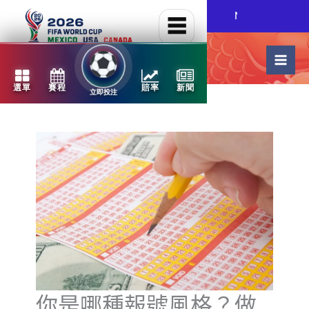
跳
NBA火熱開打，點擊立
至
主
要
內
容
你是哪種報號風格？做