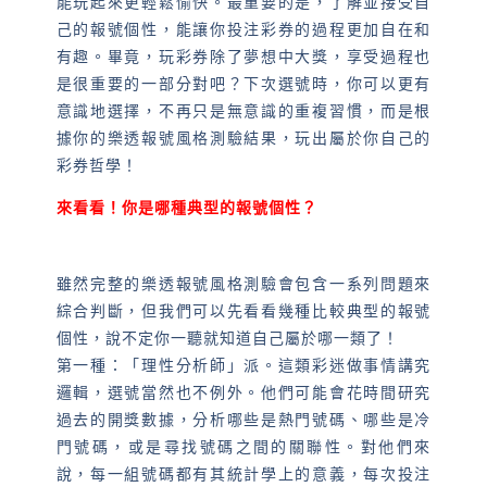
能玩起來更輕鬆愉快。最重要的是，了解並接受自
己的報號個性，能讓你投注彩券的過程更加自在和
有趣。畢竟，玩彩券除了夢想中大獎，享受過程也
是很重要的一部分對吧？下次選號時，你可以更有
意識地選擇，不再只是無意識的重複習慣，而是根
據你的樂透報號風格測驗結果，玩出屬於你自己的
彩券哲學！
來看看！你是哪種典型的報號個性？
雖然完整的樂透報號風格測驗會包含一系列問題來
綜合判斷，但我們可以先看看幾種比較典型的報號
個性，說不定你一聽就知道自己屬於哪一類了！
第一種：「理性分析師」派。這類彩迷做事情講究
邏輯，選號當然也不例外。他們可能會花時間研究
過去的開獎數據，分析哪些是熱門號碼、哪些是冷
門號碼，或是尋找號碼之間的關聯性。對他們來
說，每一組號碼都有其統計學上的意義，每次投注