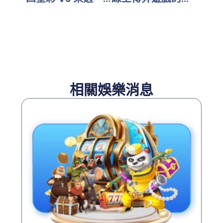
相關娛樂消息