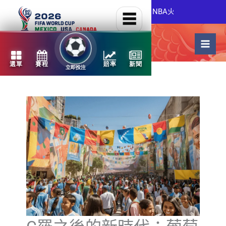
跳
NBA火熱開打，點擊立即觀看
至
主
要
內
容