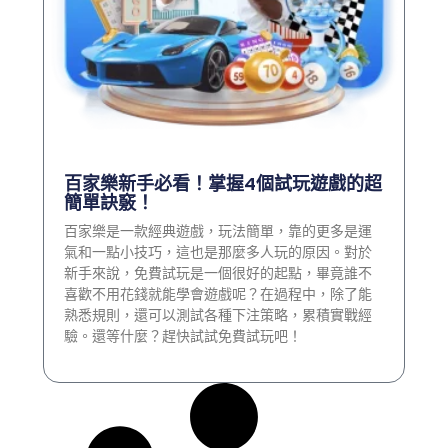
百家樂新手必看！掌握4個試玩遊戲的超
簡單訣竅！
百家樂是一款經典遊戲，玩法簡單，靠的更多是運
氣和一點小技巧，這也是那麼多人玩的原因。對於
新手來說，免費試玩是一個很好的起點，畢竟誰不
喜歡不用花錢就能學會遊戲呢？在過程中，除了能
熟悉規則，還可以測試各種下注策略，累積實戰經
驗。還等什麼？趕快試試免費試玩吧！