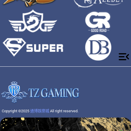
Copyright ©2025
通博娛樂城
All right reserved.