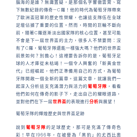
腦海的是誰？無庸置疑，是那個名字響徹雲霄、寫
下無數紀錄的傳奇—C羅！他的時代為葡萄牙隊帶來
了歐洲盃冠軍的歷史性榮耀，也讓這支隊伍在全球
足壇佔據了重要的位置。然而，時間的巨輪不斷向
前，隨著C羅逐漸淡出國家隊的核心位置，甚至可能
不會是下一屆世界盃的主力，很多人不禁要問：沒
有了C羅，葡萄牙隊還能一樣強大嗎？他們的世界盃
前景如何？別擔心！這裡要告訴你的是，葡萄牙足
球的人才庫從未枯竭！一個令人興奮的「新黃金世
代」已經崛起，他們正準備用自己的方式，為葡萄
牙隊開啟一個全新的篇章。這篇文章，就讓我們一
起深入分析這支充滿潛力與活力的
葡萄牙隊
，看看
他們如何在傳奇的影子下，走出自己的耀眼道路，
並對他們在下一屆
世界盃
的表現進行
分析
與展望！
葡萄牙隊的輝煌歷史與世界盃足跡
說到
葡萄牙隊
的足球歷史，那可是充滿了傳奇色
彩！早在1966年，在被譽為「黑豹」的尤西比奧