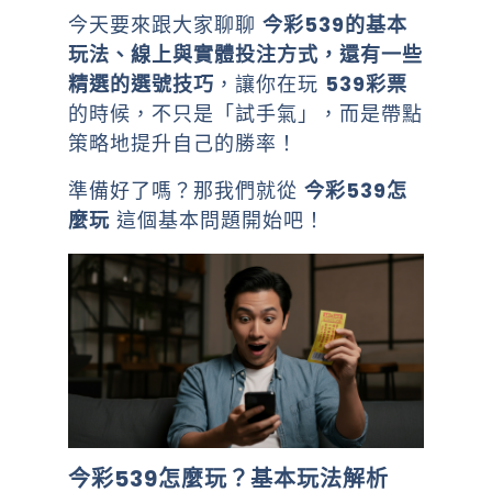
今天要來跟大家聊聊
今彩539的基本
玩法、線上與實體投注方式，還有一些
精選的選號技巧
，讓你在玩
539彩票
的時候，不只是「試手氣」，而是帶點
策略地提升自己的勝率！
準備好了嗎？那我們就從
今彩539怎
麼玩
這個基本問題開始吧！
今彩539怎麼玩？基本玩法解析