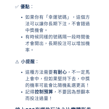
✅
優點
：
如果你有「幸運號碼」，這個方
法可以讓你長期下注，不會錯過
中獎機會。
有時候同樣的號碼隔一段時間後
才會開出，長期投注可以增加機
率。
⚠️
小提醒
：
這種方法需要
有耐心
，不一定馬
上會中，但如果堅持下去，中獎
的機率可能會比隨機亂選更高！
記得
控制預算
，不要因為想翻本
而投注過量！