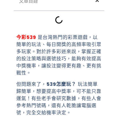
文章目錄
今彩539
是台灣熱門的彩票遊戲，以
簡單的玩法、每日開獎的高頻率吸引眾
多玩家。對於許多彩迷來說，掌握正確
的投注策略與選號技巧，能夠有效提高
中獎機率，讓投注變得更有趣、更有挑
戰性。
但問題來了，
539怎麼玩？
玩法簡單
歸簡單，想要提高中獎率，可不能只靠
運氣！有些老手會研究數據，有些人會
參考熱門號碼，還有人乾脆讓電腦選
號，完全交給機率決定。