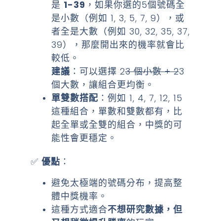
是
1-39
，如果你選的5個號碼全
是小數（例如 1, 3, 5, 7, 9），或
者全是大數（例如 30, 32, 35, 37,
39），那麼開出來的機率就會比
較低。
建議
：可以選擇 2
3 個小數 + 2
3
個大數，讓組合更均衡。
單雙數搭配
：例如 1, 4, 7, 12, 15
這種組合，單數和雙數都有，比
起全單或全雙的組合，中獎的可
能性會更穩定。
✅
優點
：
避免太極端的號碼分布，提高整
體中獎機率。
這種方式適合
不想研究數據，但