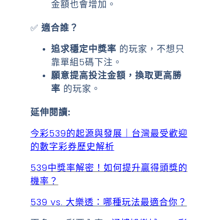
金額也會增加。
✅
適合誰？
追求穩定中獎率
的玩家，不想只
靠單組5碼下注。
願意提高投注金額，換取更高勝
率
的玩家。
延伸閱讀:
今彩539的起源與發展｜台灣最受歡迎
的數字彩券歷史解析
539中獎率解密！如何提升贏得頭獎的
機率？
539 vs. 大樂透：哪種玩法最適合你？