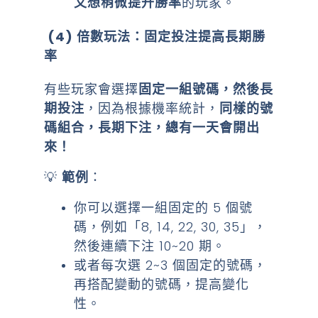
又想稍微提升勝率
的玩家。
(4) 倍數玩法：固定投注提高長期勝
率
有些玩家會選擇
固定一組號碼，然後長
期投注
，因為根據機率統計，
同樣的號
碼組合，長期下注，總有一天會開出
來！
💡
範例
：
你可以選擇一組固定的 5 個號
碼，例如「8, 14, 22, 30, 35」，
然後連續下注 10~20 期。
或者每次選 2~3 個固定的號碼，
再搭配變動的號碼，提高變化
性。