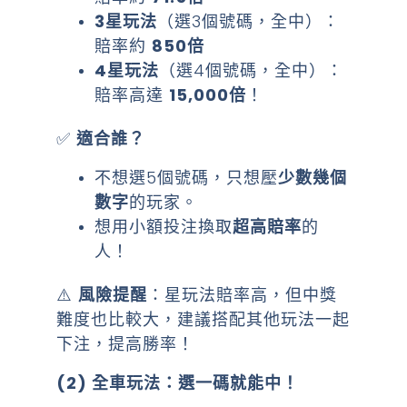
3星玩法
（選3個號碼，全中）：
賠率約
850倍
4星玩法
（選4個號碼，全中）：
賠率高達
15,000倍
！
✅
適合誰？
不想選5個號碼，只想壓
少數幾個
數字
的玩家。
想用小額投注換取
超高賠率
的
人！
⚠️
風險提醒
：星玩法賠率高，但中獎
難度也比較大，建議搭配其他玩法一起
下注，提高勝率！
(2) 全車玩法：選一碼就能中！