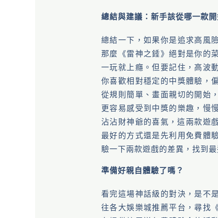
總結與建議：新手該從哪一款開
總結一下，如果你是追求高風
那麼《雷神之錘》絕對是你的
一玩就上癮。但要記住，高波
你喜歡相對穩定的中獎體驗，
從規則簡單、畫面親切的開始
更容易感受到中獎的樂趣，慢
沾沾財神爺的喜氣，這兩款遊戲
最好的方式還是先利用免費體
驗一下兩款遊戲的差異，找到最
準備好親自體驗了嗎？
看完這場神話級的對決，是不
往各大娛樂城推薦平台，尋找