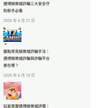
通博娛樂城詐騙三大安全守
則新手必看
2026 年 6 月 21 日
盤點常見娛樂城詐騙手法｜
通博娛樂城詐騙與詐騙平台
差在哪？
2026 年 6 月 18 日
玩家真實通博娛樂城評價｜