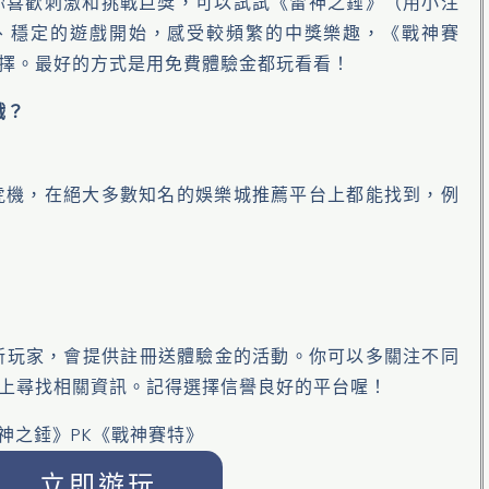
你喜歡刺激和挑戰巨獎，可以試試《雷神之錘》（用小注
、穩定的遊戲開始，感受較頻繁的中獎樂趣，《戰神賽
擇。最好的方式是用免費體驗金都玩看看！
戲？
虎機，在絕大多數知名的娛樂城推薦平台上都能找到，例
新玩家，會提供註冊送體驗金的活動。你可以多關注不同
上尋找相關資訊。記得選擇信譽良好的平台喔！
立即遊玩