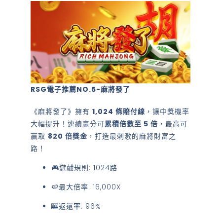
RSG電子推薦NO.5-麻將發了
《麻將發了》擁有
1,024 條賠付線
，讓中獎機率
大幅提升！連續贏分可
累積倍數至 5 倍
，最高可
贏取
820 倍獎金
，打造最刺激的麻將財富之
路！
🎮遊戲規則: 1024路
🍉最大倍率: 16,000X
🎰返還率: 96%