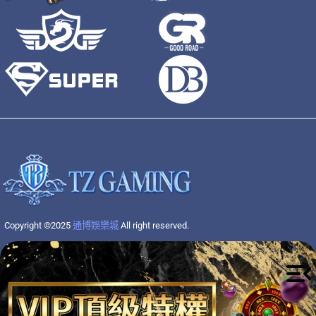
Copyright ©2025
通博娛樂城
All right reserved.