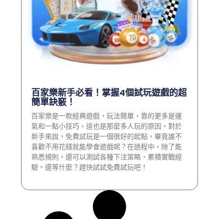
百家樂新手必看！掌握4個試玩遊戲的超
簡單訣竅！
百家樂是一款經典遊戲，玩法簡單，靠的更多是運
氣和一點小技巧，這也是那麼多人玩的原因。對於
新手來說，免費試玩是一個很好的起點，畢竟誰不
喜歡不用花錢就能學會遊戲呢？在過程中，除了能
熟悉規則，還可以測試各種下注策略，累積實戰經
驗。還等什麼？趕快試試免費試玩吧！