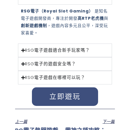
RSG電子（Royal Slot Gaming）
是知名
電子遊戲開發商，專注於開發
高RTP老虎機
與
創新遊戲機制
，遊戲內容多元且公平，深受玩
家喜愛。
RSG電子遊戲適合新手玩家嗎？
RSG電子的遊戲安全嗎？
RSG電子遊戲在哪裡可以玩？
立即遊玩
上一篇
下一篇