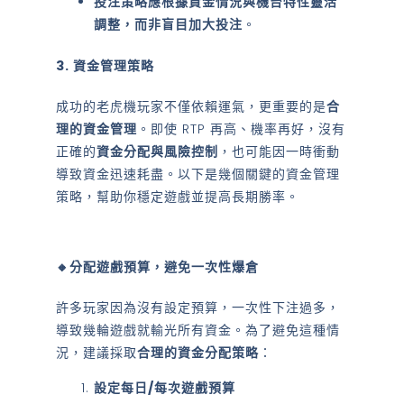
投注策略應根據資金情況與機台特性靈活
調整，而非盲目加大投注
。
3. 資金管理策略
成功的老虎機玩家不僅依賴運氣，更重要的是
合
理的資金管理
。即使 RTP 再高、機率再好，沒有
正確的
資金分配與風險控制
，也可能因一時衝動
導致資金迅速耗盡。以下是幾個關鍵的資金管理
策略，幫助你穩定遊戲並提高長期勝率。
🔸
分配遊戲預算，避免一次性爆倉
許多玩家因為沒有設定預算，一次性下注過多，
導致幾輪遊戲就輸光所有資金。為了避免這種情
況，建議採取
合理的資金分配策略
：
設定每日/每次遊戲預算