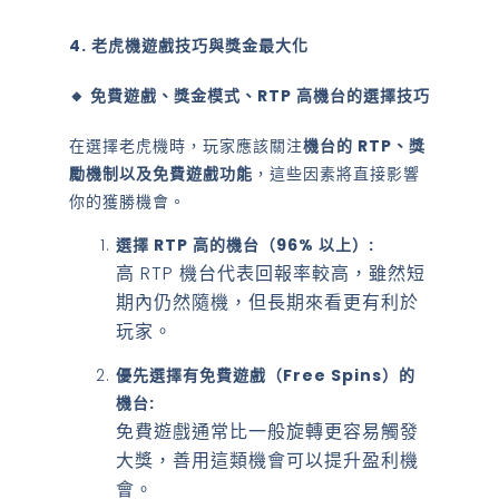
4. 老虎機遊戲技巧與獎金最大化
🔸 免費遊戲、獎金模式、RTP 高機台的選擇技巧
在選擇老虎機時，玩家應該關注
機台的 RTP、獎
勵機制以及免費遊戲功能
，這些因素將直接影響
你的獲勝機會。
選擇 RTP 高的機台（96% 以上）:
高 RTP 機台代表回報率較高，雖然短
期內仍然隨機，但長期來看更有利於
玩家。
優先選擇有免費遊戲（Free Spins）的
機台:
免費遊戲通常比一般旋轉更容易觸發
大獎，善用這類機會可以提升盈利機
會。