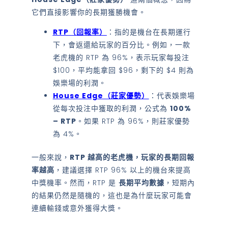
它們直接影響你的長期獲勝機會。
RTP
（回報率）
：指的是機台在長期運行
下，會返還給玩家的百分比。例如，一款
老虎機的 RTP 為 96%，表示玩家每投注
$100，平均能拿回 $96，剩下的 $4 則為
娛樂場的利潤。
House Edge（莊家優勢）
：代表娛樂場
從每次投注中獲取的利潤，公式為
100%
– RTP
。如果 RTP 為 96%，則莊家優勢
為 4%。
一般來說，
RTP 越高的老虎機，玩家的長期回報
率越高
，建議選擇 RTP 96% 以上的機台來提高
中獎機率。然而，RTP 是
長期平均數據
，短期內
的結果仍然是隨機的，這也是為什麼玩家可能會
連續輸錢或意外獲得大獎。