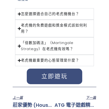
怎麼選擇適合自己的老虎機機台？
老虎機的免費遊戲和獎金模式該如何利
用？
「倍數加碼法」（Martingale
Strategy）在老虎機有效嗎？
老虎機最重要的心態管理是什麼？
立即遊玩
上一篇
下一篇
莊家優勢 (House Edge) 解析：如何選擇對玩家最有利的遊戲？
ATG 電子遊戲精選推薦！除了戰神賽特有哪些熱門老虎機？