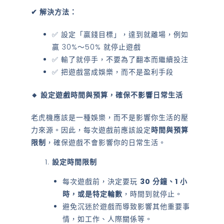
✔ 解決方法：
✅ 設定「贏錢目標」，達到就離場，例如
贏 30%～50% 就停止遊戲
✅ 輸了就停手，不要為了翻本而繼續投注
✅ 把遊戲當成娛樂，而不是盈利手段
🔸 設定遊戲時間與預算，確保不影響日常生活
老虎機應該是一種娛樂，而不是影響你生活的壓
力來源。因此，每次遊戲前應該設定
時間與預算
限制
，確保遊戲不會影響你的日常生活。
設定時間限制
每次遊戲前，決定要玩
30 分鐘、1 小
時，或是特定輪數
，時間到就停止。
避免沉迷於遊戲而導致影響其他重要事
情，如工作、人際關係等。