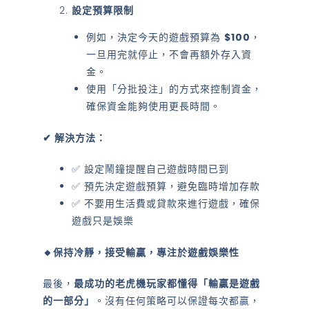
設定預算限制
例如，決定今天的遊戲預算為
$100
，
一旦用完就停止，不會再額外存入資
金。
使用「分批投注」的方式來控制資金，
確保資金能夠使用更長時間。
✔ 解決方法：
✅ 設定鬧鐘提醒自己遊戲時間已到
✅ 預先決定遊戲預算，避免臨時增加存款
✅ 不要用生活費或貸款來進行遊戲，確保
遊戲只是娛樂
🔸保持冷靜，接受輸贏，專注於遊戲娛樂性
最後，
最成功的老虎機玩家都懂得「輸贏是遊戲
的一部分」
。沒有任何策略可以保證每次都贏，