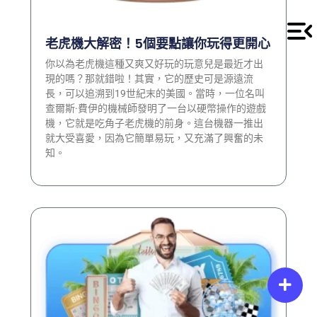
老虎機大解密！5個要點讓你玩得更開心
你以為老虎機這種又爽又好玩的玩意兒是最近才出
現的嗎？那就錯啦！其實，它的歷史可是源遠流
長，可以追溯到19世紀末的美國。當時，一位名叫
查爾斯·費伊的機械師發明了一台以硬幣操作的遊戲
機，它就是吃角子老虎機的前身。這台機器一推出
就大受喜愛，因為它簡單易玩，又充滿了興奮的未
知。