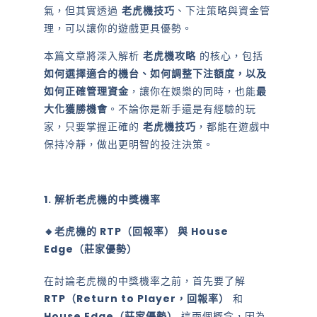
氣，但其實透過
老虎機技巧
、下注策略與資金管
理，可以讓你的遊戲更具優勢。
本篇文章將深入解析
老虎機攻略
的核心，包括
如何選擇適合的機台、如何調整下注額度，以及
如何正確管理資金
，讓你在娛樂的同時，也能
最
大化獲勝機會
。不論你是新手還是有經驗的玩
家，只要掌握正確的
老虎機技巧
，都能在遊戲中
保持冷靜，做出更明智的投注決策。
1. 解析老虎機的中獎機率
🔸
老虎機的 RTP（回報率） 與 House
Edge（莊家優勢）
在討論老虎機的中獎機率之前，首先要了解
RTP（Return to Player，回報率）
和
House Edge（莊家優勢）
這兩個概念，因為