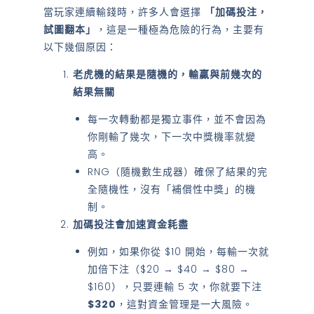
當玩家連續輸錢時，許多人會選擇
「加碼投注，
試圖翻本」
，這是一種極為危險的行為，主要有
以下幾個原因：
老虎機的結果是隨機的，輸贏與前幾次的
結果無關
每一次轉動都是獨立事件，並不會因為
你剛輸了幾次，下一次中獎機率就變
高。
RNG（隨機數生成器）確保了結果的完
全隨機性，沒有「補償性中獎」的機
制。
加碼投注會加速資金耗盡
例如，如果你從 $10 開始，每輸一次就
加倍下注（$20 → $40 → $80 →
$160），只要連輸 5 次，你就要下注
$320
，這對資金管理是一大風險。