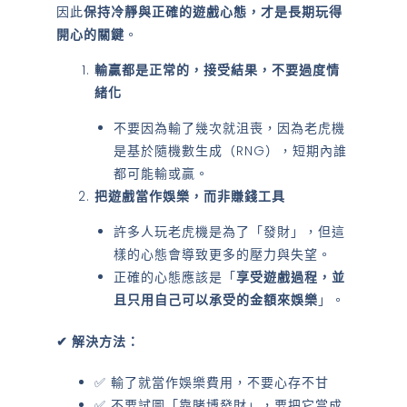
因此
保持冷靜與正確的遊戲心態，才是長期玩得
開心的關鍵
。
輸贏都是正常的，接受結果，不要過度情
緒化
不要因為輸了幾次就沮喪，因為老虎機
是基於隨機數生成（RNG），短期內誰
都可能輸或贏。
把遊戲當作娛樂，而非賺錢工具
許多人玩老虎機是為了「發財」，但這
樣的心態會導致更多的壓力與失望。
正確的心態應該是「
享受遊戲過程，並
且只用自己可以承受的金額來娛樂
」。
✔ 解決方法：
✅ 輸了就當作娛樂費用，不要心存不甘
✅ 不要試圖「靠賭博發財」，要把它當成