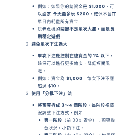
例如：如果你的總資金是
$1,000
，可
以設定
今天最多玩 $200
，確保不會在
單日內耗盡所有資金。
玩老虎機的
關鍵不是單次大贏，而是長
期穩定遊戲
。
避免單次下注過大
單次下注應控制在總資金的 1% 以下
，
確保可以進行更多輪次，降低短期風
險。
例如：資金為
$1,000
，每次下注不應
超過
$10
。
使用「分批下注」法
將預算拆成 3～4 個階段
，每階段視情
況調整下注方式，例如：
第一階段
（前 30% 資金）：觀察機
台狀況，小額下注。