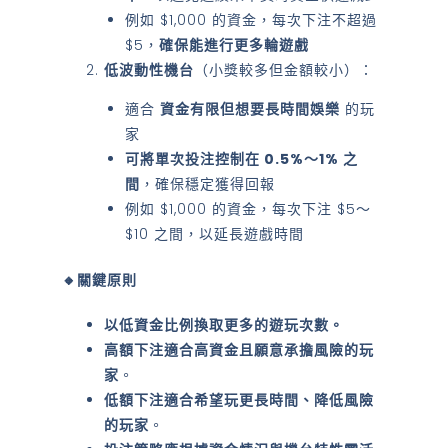
例如 $1,000 的資金，每次下注不超過
$5，
確保能進行更多輪遊戲
低波動性機台
（小獎較多但金額較小）：
適合
資金有限但想要長時間娛樂
的玩
家
可將單次投注控制在 0.5%～1% 之
間
，確保穩定獲得回報
例如 $1,000 的資金，每次下注 $5～
$10 之間，以延長遊戲時間
🔸
關鍵原則
以低資金比例換取更多的遊玩次數。
高額下注適合高資金且願意承擔風險的玩
家
。
低額下注適合希望玩更長時間、降低風險
的玩家
。