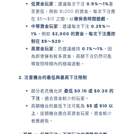
低資金玩家
：建議每次下注
0.5%～1%
甚
至更低，例如 $1,000 的資金，每次下注應
在 $5～$10 之間，以
確保長時間遊戲
。
中等資金玩家
：建議每次下注
0.25%～
1%
，例如
$2,000 的資金，每次下注應控
制在 $5～$20
。
高資金玩家
：仍建議維持
0.1%～1%
，因
為即使擁有較多資金，高額下注仍然可能
導致短時間內的極端波動。
2. 注意機台的最低與最高下注限制
部分老虎機允許
最低 $0.10 或 $0.20 的
下注
，適合資金較少的玩家。
高額機台的最低下注可能為
$5 或 $10 以
上
，這類機台適合高資金玩家，資金較少
者應避免。