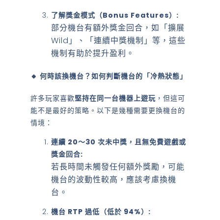
了解獎金模式（Bonus Features）:
部分機台有額外獎金回合，如「擴展
Wild」、「連續中獎機制」等，這些
機制有助於提升盈利。
🔸 何時該換機台？如何判斷機台的「冷熱狀態」
許多玩家喜歡
堅持在同一台機器上遊玩
，但這可
能不是最好的策略。以下是幾種需要更換機台的
情境：
連續 20～30 次未中獎，且無免費遊戲或
獎金回合:
若長時間未觸發任何額外獎勵，可能
機台的波動性較高，應該考慮換機
台。
機台 RTP 過低（低於 94%）: