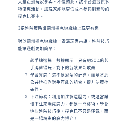
大量亞洲玩家參與。不僅如此，該平台還提供多
種優惠活動，讓玩家能以更低成本參與到精彩的
撲克比賽中。
3招進階策略讓德州撲克遊戲線上玩更有趣
對於德州撲克遊戲線上資深玩家來說，進階技巧
能讓遊戲更加簡單：
起手牌選擇：數據顯示，只有約20%的起
手牌值得玩，剩下的就該果斷放棄。
學會算牌：這不是違法的計算，而是基於
公共牌推測對手可能的組合，提升決策準
確性。
下注節奏：利用加注製造壓力，或適當緩
慢下注來隱藏牌力，都是一門藝術。學會
這些進階技巧後，撲克已不只是運氣，而
是一場精彩的腦力博弈！