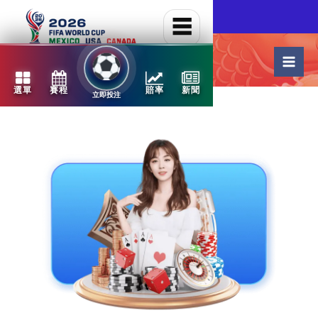
跳
NBA火熱開打，點
至
主
要
內
容