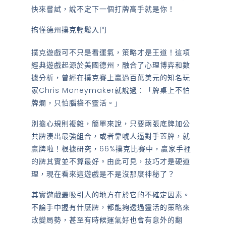
快來嘗試，說不定下一個打牌高手就是你！
搞懂德州撲克輕鬆入門
撲克遊戲可不只是看運氣，策略才是王道！這項
經典遊戲起源於美國德州，融合了心理博弈和數
據分析，曾經在撲克賽上贏過百萬美元的知名玩
家Chris Moneymaker就說過：「牌桌上不怕
牌爛，只怕腦袋不靈活。」
別擔心規則複雜，簡單來說，只要兩張底牌加公
共牌湊出最強組合，或者靠唬人逼對手蓋牌，就
贏牌啦！根據研究，66%撲克比賽中，贏家手裡
的牌其實並不算最好。由此可見，技巧才是硬道
理，現在看來這遊戲是不是沒那麼神秘了？
其實遊戲最吸引人的地方在於它的不確定因素。
不論手中握有什麼牌，都能夠透過靈活的策略來
改變局勢，甚至有時候運氣好也會有意外的翻