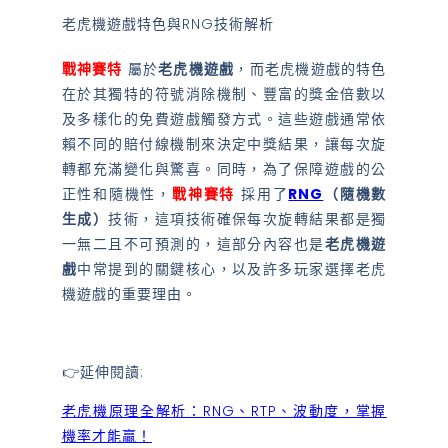
老虎機遊戲特色與RNG技術解析
戰神賽特
屬於
老虎機遊戲
，而老虎機遊戲的特色
在於其獨特的符號消除機制、豐富的獎金倍數以
及多樣化的免費遊戲觸發方式。這些遊戲通常依
賴不同的賠付線機制來決定中獎結果，讓每次旋
轉都充滿變化與驚喜。同時，為了保障遊戲的公
正性和隨機性，
戰神賽特
採用了
RNG
（隨機數
生成）
技術，這項技術確保每次旋轉結果都是獨
一無二且不可預測的，這部分內容也是
老虎機遊
戲
中常提到的關鍵核心，以及許多玩家選擇老虎
機遊戲的重要理由。
👉延伸閱讀:
老虎機原理全解析：RNG、RTP、波動度，掌握
機率才能贏！