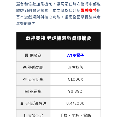
選台和倍數加乘機制，讓玩家在每次旋轉中都能
體驗到刺激與驚喜。本文將為您介紹
戰神賽特
的
基本遊戲規則與核心功能，讓您全面掌握這款老
虎機的魅力。
戰神賽特 老虎機遊戲資訊摘要
🏢 開發商
ATG電子
🎮 遊戲規則
消除掉落
🍉 最大倍率
51,000X
🎰 返還率
96.89%
💲 最低/高投注
0.4/2000
📱 支援平台
手機、平板、電腦