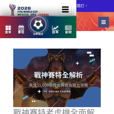
跳
NBA火熱開打，點擊立即觀看直播！
至
主
要
內
容
戰神賽特老虎機全面解