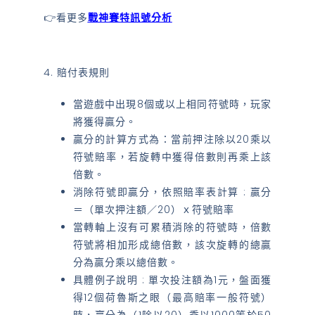
👉看更多
戰神賽特訊號分析
4. 賠付表規則
當遊戲中出現8個或以上相同符號時，玩家
將獲得贏分。
贏分的計算方式為：當前押注除以20乘以
符號賠率，若旋轉中獲得倍數則再乘上該
倍數。
消除符號即贏分，依照賠率表計算 : 贏分
＝（單次押注額／20）ｘ符號賠率
當轉軸上沒有可累積消除的符號時，倍數
符號將相加形成總倍數，該次旋轉的總贏
分為贏分乘以總倍數。
具體例子說明 : 單次投注額為1元，盤面獲
得12個荷魯斯之眼（最高賠率一般符號）