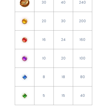
30
40
240
20
30
200
16
24
160
10
20
100
8
18
80
5
15
40