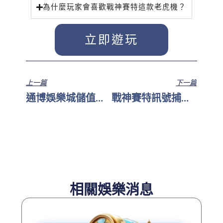
為什麼玩家會喜歡戰神賽特這款老虎機？
立即遊玩
上一篇
下一篇
通博娛樂城儲值教學指南，如何存款/入金，簡單容易
戰神賽特訊號捕捉與選台攻略實戰技巧
相關娛樂消息