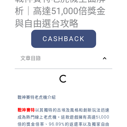
析｜高達51,000倍獎金
與自由選台攻略
CASHBACK
文章目錄
戰神賽特老虎機介紹
戰神賽特
以其獨特的古埃及風格和創新玩法迅速
成為熱門線上老虎機。這款遊戲擁有高達51,000
倍的獎金倍率、96.89%的返還率以及獨家自由