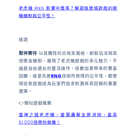
老虎機 RNG 影響中獎率？解密娛樂城遊戲的隨
機機制與公平性！
結語
戰神賽特
以其獨特的古埃及風格、創新玩法與高
倍獎金機制，展現了老虎機遊戲的多元魅力。不
論是自由選台的靈活操作、倍數加乘帶來的驚喜
回饋，或是先進
RNG
技術所保障的公平性，都使
得這款遊戲成為玩家們追求刺激與高回報的重要
選擇。
👉類似遊戲推薦:
雷神之錘老虎機，雷電轟擊全屏消除，最高
51,000倍帶你爽賺！