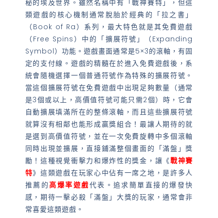
秘的埃及世界。雖然名稱中有「戰神賽特」，但這
類遊戲的核心機制通常脫胎於經典的「拉之書」
（Book of Ra）系列，最大特色就是其免費遊戲
（Free Spins）中的「擴展符號」（Expanding
Symbol）功能。遊戲畫面通常是5×3的滾軸，有固
定的支付線。遊戲的精髓在於進入免費遊戲後，系
統會隨機選擇一個普通符號作為特殊的擴展符號。
當這個擴展符號在免費遊戲中出現足夠數量（通常
是3個或以上，高價值符號可能只需2個）時，它會
自動擴展填滿所在的整條滾軸，而且這些擴展符號
就算沒有相鄰也能形成贏獎組合！最讓人期待的就
是選到高價值符號，並在一次免費旋轉中多個滾軸
同時出現並擴展，直接鋪滿整個畫面的「滿盤」獎
勵！這種視覺衝擊力和爆炸性的獎金，讓《
戰神賽
特
》這類遊戲在玩家心中佔有一席之地，是許多人
推薦的
高爆率遊戲
代表。追求簡單直接的爆發快
感，期待一擊必殺「滿盤」大獎的玩家，通常會非
常喜愛這類遊戲。