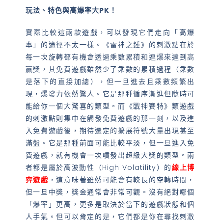
玩法、特色與高爆率大PK！
實際比較這兩款遊戲，可以發現它們走向「高爆
率」的途徑不太一樣。《雷神之錘》的刺激點在於
每一次旋轉都有機會透過乘數累積和連爆來達到高
贏獎，其免費遊戲雖然少了乘數的累積過程（乘數
是落下的直接加總），但一旦進去且乘數頻繁出
現，爆發力依然驚人。它是那種循序漸進但隨時可
能給你一個大驚喜的類型。而《戰神賽特》類遊戲
的刺激點則集中在觸發免費遊戲的那一刻，以及進
入免費遊戲後，期待選定的擴展符號大量出現甚至
滿盤。它是那種前面可能比較平淡，但一旦進入免
費遊戲，就有機會一次噴發出超級大獎的類型。兩
者都是屬於高波動性（High Volatility）的
線上博
弈遊戲
，這意味著雖然可能會有較長的空轉時間，
但一旦中獎，獎金通常會非常可觀。沒有絕對哪個
「爆率」更高，更多是取決於當下的遊戲狀態和個
人手氣。但可以肯定的是，它們都是你在尋找刺激