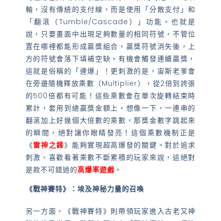
軸，沒有傳統的支付線，而是使用「分散支付」和
「翻滾（Tumble/Cascade）」功能。也就是
說，只要畫面中出現足夠數量的相同符號，不管位
置在哪裡都能形成贏獎組合，贏獎符號消失後，上
方的符號會落下填補空缺，有機會觸發連續贏獎，
這就是俗稱的「連爆」！更刺激的是，宙斯老爹會
在旁邊隨機釋放乘數（Multiplier），從2倍到誇張
的500倍都有可能！這些乘數會在單次旋轉結束時
累計，套用到總贏獎金額上。想像一下，一連串的
翻滾加上好幾個大倍數的乘數，那獎金數字跳起來
的瞬間，絕對讓你眼睛發亮！這個乘數機制正是
《
雷神之錘
》能夠實現超高爆發的關鍵。對於追求
刺激、喜歡看著乘數不斷累積的玩家來說，這絕對
是款不可錯過的
高爆率遊戲
。
《戰神賽特》：埃及神秘力量的召喚
另一方面，《戰神賽特》則帶領玩家進入古老又神