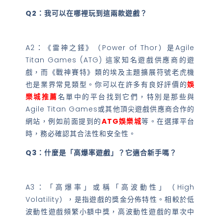
Q2：我可以在哪裡玩到這兩款遊戲？
A2：《雷神之錘》（Power of Thor）是Agile
Titan Games (ATG) 這家知名遊戲供應商的遊
戲，而《戰神賽特》類的埃及主題擴展符號老虎機
也是業界常見類型。你可以在許多有良好評價的
娛
樂城推薦
名單中的平台找到它們，特別是那些與
Agile Titan Games或其他頂尖遊戲供應商合作的
網站，例如前面提到的
ATG娛樂城
等。在選擇平台
時，務必確認其合法性和安全性。
Q3：什麼是「高爆率遊戲」？它適合新手嗎？
A3：「高爆率」或稱「高波動性」（High
Volatility），是指遊戲的獎金分佈特性。相較於低
波動性遊戲頻繁小額中獎，高波動性遊戲的單次中