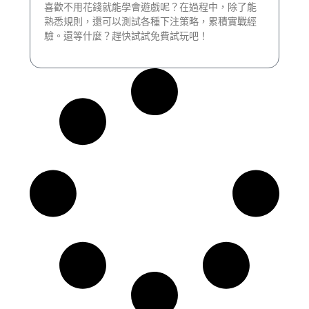
喜歡不用花錢就能學會遊戲呢？在過程中，除了能
熟悉規則，還可以測試各種下注策略，累積實戰經
驗。還等什麼？趕快試試免費試玩吧！