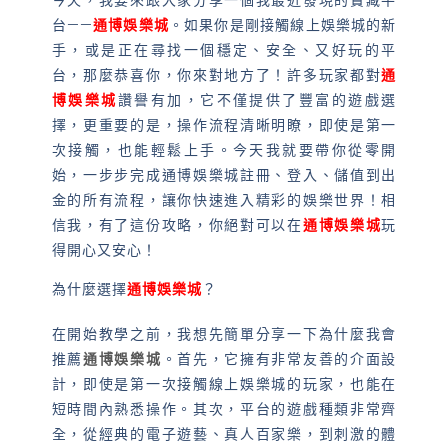
今天，我要來跟大家分享一個我最近發現的寶藏平
台——
通博娛樂城
。如果你是剛接觸線上娛樂城的新
手，或是正在尋找一個穩定、安全、又好玩的平
台，那麼恭喜你，你來對地方了！許多玩家都對
通
博娛樂城
讚譽有加，它不僅提供了豐富的遊戲選
擇，更重要的是，操作流程清晰明瞭，即使是第一
次接觸，也能輕鬆上手。今天我就要帶你從零開
始，一步步完成通博娛樂城註冊、登入、儲值到出
金的所有流程，讓你快速進入精彩的娛樂世界！相
信我，有了這份攻略，你絕對可以在
通博娛樂城
玩
得開心又安心！
為什麼選擇
通博娛樂城
？
在開始教學之前，我想先簡單分享一下為什麼我會
推薦
通博娛樂城
。首先，它擁有非常友善的介面設
計，即使是第一次接觸線上娛樂城的玩家，也能在
短時間內熟悉操作。其次，平台的遊戲種類非常齊
全，從經典的電子遊藝、真人百家樂，到刺激的體