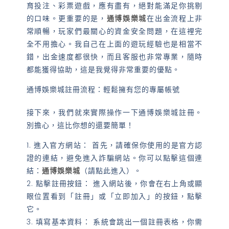
育投注、彩票遊戲，應有盡有，絕對能滿足你挑剔
的口味。更重要的是，
通博娛樂城
在出金流程上非
常順暢，玩家們最關心的資金安全問題，在這裡完
全不用擔心。我自己在上面的遊玩經驗也是相當不
錯，出金速度都很快，而且客服也非常專業，隨時
都能獲得協助，這是我覺得非常重要的優點。
通博娛樂城註冊流程：輕鬆擁有您的專屬帳號
接下來，我們就來實際操作一下通博娛樂城註冊。
別擔心，這比你想的還要簡單！
1. 進入官方網站： 首先，請確保你使用的是官方認
證的連結，避免進入詐騙網站。你可以點擊這個連
結：
通博娛樂城
（請點此進入）。
2. 點擊註冊按鈕： 進入網站後，你會在右上角或顯
眼位置看到「註冊」或「立即加入」的按鈕，點擊
它。
3. 填寫基本資料： 系統會跳出一個註冊表格，你需