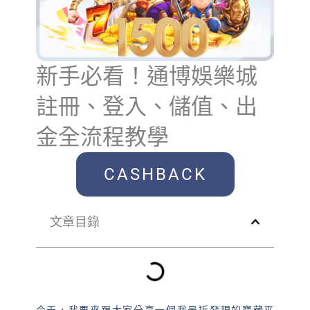
新手必看！通博娛樂城
註冊、登入、儲值、出
金全流程教學
CASHBACK
文章目錄