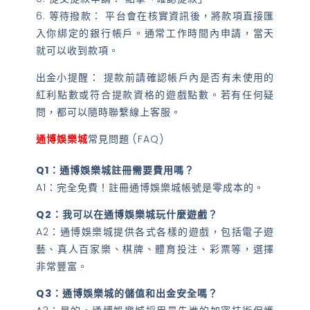
6. 等待撥款： 平台會在核實資訊後，將款項直接匯
入你綁定的銀行帳戶。通常工作時間內申請，當天
就可以收到款項。
出金小提醒： 提款前請確認帳戶內是否有未使用的
紅利點數或符合提款資格的遊戲點數。若有任何疑
問，都可以隨時聯繫線上客服。
通博娛樂城
常見問題 (FAQ)
Q1：通博娛樂城註冊需要費用嗎？
A1：完全免費！註冊通博娛樂城帳號是零成本的。
Q2：我可以在通博娛樂城玩什麼遊戲？
A2：通博娛樂城提供各式各樣的遊戲，包括電子遊
藝、真人百家樂、棋牌、體育投注、彩票等，選擇
非常豐富。
Q3：通博娛樂城的儲值和出金安全嗎？