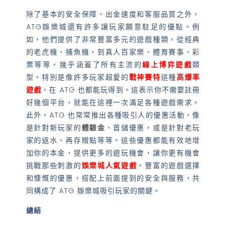
除了基本的安全保障、出金速度和客服品質之外，
ATG娛樂城還有許多讓玩家願意駐足的優點。例
如，他們提供了非常豐富多元的遊戲種類，從經典
的老虎機、捕魚機，到真人百家樂、體育賽事、彩
票等等，幾乎涵蓋了所有主流的
線上博弈遊戲
類
型。特別是像許多玩家超愛的
戰神賽特
這種
高爆率
遊戲
，在 ATG 也都能玩得到。這表示你不需要註冊
好幾個平台，就能在這裡一次滿足各種遊戲需求。
此外，ATG 也常常推出各種吸引人的優惠活動，像
是針對新玩家的
體驗金
、首儲優惠，或是針對老玩
家的返水、再存贈點等等。這些優惠都能有效地增
加你的本金，提供更多的遊玩機會，讓你更有機會
挑戰那些刺激的
娛樂城人氣遊戲
。豐富的遊戲選擇
和慷慨的優惠，搭配上前面提到的安全與服務，共
同構成了 ATG 娛樂城吸引玩家的關鍵。
總結