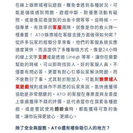
在線上娛樂城裡玩遊戲，難免會遇到各種狀況，可
能是儲值遇到問題、遊戲中斷、對優惠活動有疑
問，或是像前面提到的出金卡關等等。這時候，一
個專業、有效率的
客服
團隊，就像是你的救火隊一
樣重要！ ATG娛樂城在客服支援方面做得如何呢？
從許多玩家的經驗分享來看，他們的客服系統反應
速度算快，而且提供了多種聯絡方式，像是24小時
的線上文字
支援
或是透過 Line@ 等等，讓你在需要
幫助的時候，可以即時找到人。好的客服人員，不
僅要有問必答，更要有耐心引導玩家解決問題，而
不是敷衍了事。尤其對於剛加入、可能對
娛樂城人
氣遊戲
規則或操作不熟悉的玩家來說，能快速獲得
協助是非常關鍵的。ATG 的客服在專業度與友善度
上普遍獲得不錯的評價，這代表當你在探索各種遊
戲，或是嘗試使用
體驗金
時，都能獲得可靠的後
援，讓你玩得更放心、更順心。
除了安全與服務，ATG還有哪些吸引人的地方？