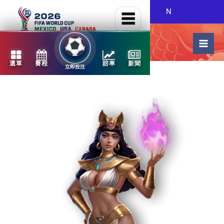
跳
NBA火熱開打，點擊立
至
主
要
內
容