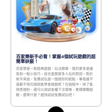
百家樂新手必看！掌握4個試玩遊戲的超
簡單訣竅！
百家樂是一款經典遊戲，玩法簡單，靠的更多是運
氣和一點小技巧，這也是那麼多人玩的原因。對於
新手來說，免費試玩是一個很好的起點，畢竟誰不
喜歡不用花錢就能學會遊戲呢？在過程中，除了能
熟悉規則，還可以測試各種下注策略，累積實戰經
驗。還等什麼？趕快試試免費試玩吧！