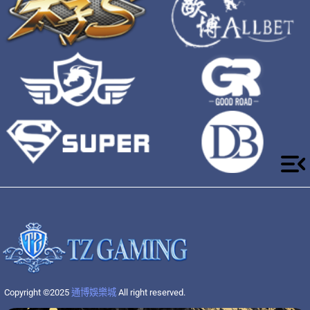
Copyright ©2025
通博娛樂城
All right reserved.