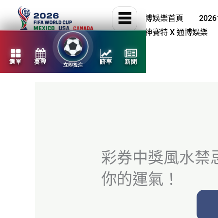
跳
通博娛樂首頁
202
至
戰神賽特 X 通博娛樂
主
要
內
容
彩券中獎風水禁
你的運氣！