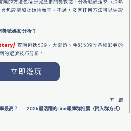
實際的方法包括研究歷史開獎數據、分析號碼走勢（冷熱
集資包牌增加號碼涵蓋率。不過，沒有任何方法可以保證
開獎號碼和分析？
ttery/
查詢包括539、大樂透、今彩539等各種彩券的
關的選號技巧分析。
立即遊玩
下一篇
頻率最高？
2025最活躍的Line報牌群推薦（附入群方式）