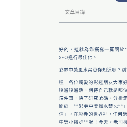
文章目錄
好的，這就為您撰寫一篇關於*
SEO進行最佳化。
彩券中獎風水禁忌你知道嗎？別
嘿！各位親愛的彩迷朋友大家
噗通噗通跳，期待自己就是那
這件事，除了研究號碼、分析
關於「**彩券中獎風水禁忌*
信」，在彩券的世界裡，任何能增
中獎小撇步**喔！今天，老司