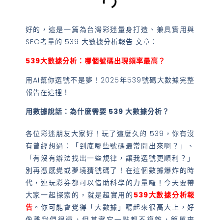
好的，這是一篇為台灣彩迷量身打造、兼具實用與
SEO考量的 539 大數據分析報告 文章：
539大數據分析：哪個號碼出現頻率最高？
用AI幫你選號不是夢！2025年539號碼大數據完整
報告在這裡！
用數據說話：為什麼需要 539 大數據分析？
各位彩迷朋友大家好！玩了這麼久的 539，你有沒
有曾經想過：「到底哪些號碼最常開出來啊？」、
「有沒有辦法找出一些規律，讓我選號更順利？」
別再憑感覺或夢境猜號碼了！在這個數據爆炸的時
代，連玩彩券都可以借助科學的力量囉！今天要帶
大家一起探索的，就是超實用的
539大數據分析報
告
。你可能會覺得「大數據」聽起來很高大上，好
像離我們很遠，但其實它一點都不複雜，簡單來