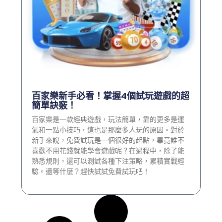
百家樂新手必看！掌握4個試玩遊戲的超
簡單訣竅！
百家樂是一款經典遊戲，玩法簡單，靠的更多是運
氣和一點小技巧，這也是那麼多人玩的原因。對於
新手來說，免費試玩是一個很好的起點，畢竟誰不
喜歡不用花錢就能學會遊戲呢？在過程中，除了能
熟悉規則，還可以測試各種下注策略，累積實戰經
驗。還等什麼？趕快試試免費試玩吧！