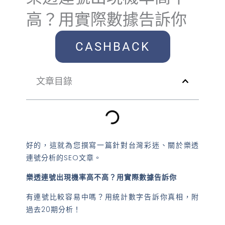
高？用實際數據告訴你
CASHBACK
文章目錄
好的，這就為您撰寫一篇針對台灣彩迷、關於樂透
連號分析的SEO文章。
樂透連號出現機率高不高？用實際數據告訴你
有連號比較容易中嗎？用統計數字告訴你真相，附
過去20期分析！