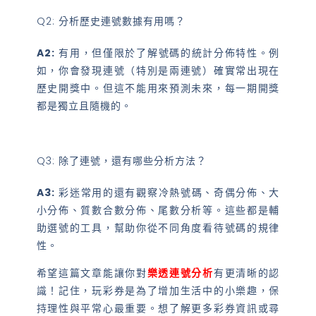
Q2: 分析歷史連號數據有用嗎？
A2:
有用，但僅限於了解號碼的統計分佈特性。例
如，你會發現連號（特別是兩連號）確實常出現在
歷史開獎中。但這不能用來預測未來，每一期開獎
都是獨立且隨機的。
Q3: 除了連號，還有哪些分析方法？
A3:
彩迷常用的還有觀察冷熱號碼、奇偶分佈、大
小分佈、質數合數分佈、尾數分析等。這些都是輔
助選號的工具，幫助你從不同角度看待號碼的規律
性。
希望這篇文章能讓你對
樂透連號分析
有更清晰的認
識！記住，玩彩券是為了增加生活中的小樂趣，保
持理性與平常心最重要。想了解更多彩券資訊或尋