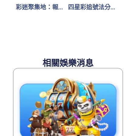
彩迷聚集地：報牌、開獎、算牌一應俱全！
四星彩追號法分享：彩迷實測有效的中獎策略
相關娛樂消息