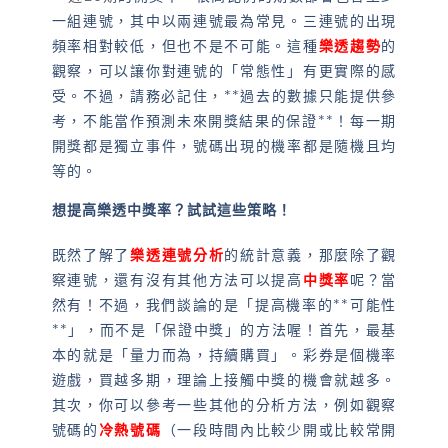
一組連號，其中以兩連號最為常見。三連號的出現
頻率相對較低，但也不是不可能。這種
樂透趨勢
的
觀察，可以讓你對連號的「常態性」有更實際的感
受。不過，請務必記住，**過去的數據只能提供參
考，不能當作預測未來開獎結果的保證**！每一期
開獎都是獨立事件，號碼出現的機率都是隨機且均
等的。
想提高樂透中獎率？試試這些策略！
既然了解了
樂透連號分析
的統計意義，那麼除了觀
察連號，還有沒有其他方法可以提高
中獎率
呢？當
然有！不過，我們談論的是「提高機率的**可能性
**」，而不是「保證中獎」的方法喔！首先，最基
本的就是「量力而為，持續購買」。彩券是個機率
遊戲，買越多期，理論上接觸中獎的機會就越多。
其次，你可以參考一些其他的分析方法，例如觀察
號碼的
冷熱號碼
（一段時間內比較少開或比較常開