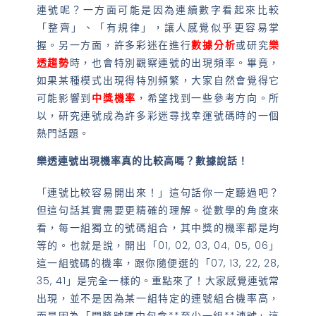
連號呢？一方面可能是因為連續數字看起來比較
「整齊」、「有規律」，讓人感覺似乎更容易掌
握。另一方面，許多彩迷在進行
數據分析
或研究
樂
透趨勢
時，也會特別觀察連號的出現頻率。畢竟，
如果某種模式出現得特別頻繁，大家自然會覺得它
可能影響到
中獎機率
，希望找到一些參考方向。所
以，研究連號成為許多彩迷尋找幸運號碼時的一個
熱門話題。
樂透連號出現機率真的比較高嗎？數據說話！
「連號比較容易開出來！」這句話你一定聽過吧？
但這句話其實需要更精確的理解。從數學的角度來
看，每一組獨立的號碼組合，其中獎的機率都是均
等的。也就是說，開出「01, 02, 03, 04, 05, 06」
這一組號碼的機率，跟你隨便選的「07, 13, 22, 28,
35, 41」是完全一樣的。重點來了！大家感覺連號常
出現，並不是因為某一組特定的連號組合機率高，