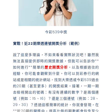
今彩539中獎
實戰！近22期樂透連號開獎分析（範例）
說了這麼多理論，不如來看看實際狀況吧！雖然我
無法直接提供即時的開獎數據，但我可以告訴你**
如何進行**簡單的
歷史開獎分析
，以及根據過往的
經驗，你可能會觀察到什麼。你可以到彩券行的網
站或是相關的統計網站，找到大樂透或今彩539過去
約20期（甚至更多）的開獎結果。接著，一期一期
去檢視開出的號碼：有沒有連續的數字？是兩個連
號（例如：15、16）？還是三個連號（例如：28、
29、30）？透過這樣簡單的統計，你就會發現，在
**
近20期
的開獎中，很高比例的期數都會包含至少