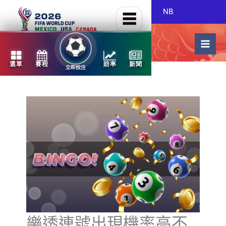
跳
NBA火熱開打，點擊立即
至
主
要
內
容
樂透連號出現機率高不