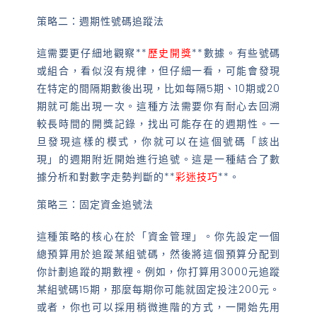
策略二：週期性號碼追蹤法
這需要更仔細地觀察**
歷史開獎
**數據。有些號碼
或組合，看似沒有規律，但仔細一看，可能會發現
在特定的間隔期數後出現，比如每隔5期、10期或20
期就可能出現一次。這種方法需要你有耐心去回溯
較長時間的開獎記錄，找出可能存在的週期性。一
旦發現這樣的模式，你就可以在這個號碼「該出
現」的週期附近開始進行追號。這是一種結合了數
據分析和對數字走勢判斷的**
彩迷技巧
**。
策略三：固定資金追號法
這種策略的核心在於「資金管理」。你先設定一個
總預算用於追蹤某組號碼，然後將這個預算分配到
你計劃追蹤的期數裡。例如，你打算用3000元追蹤
某組號碼15期，那麼每期你可能就固定投注200元。
或者，你也可以採用稍微進階的方式，一開始先用