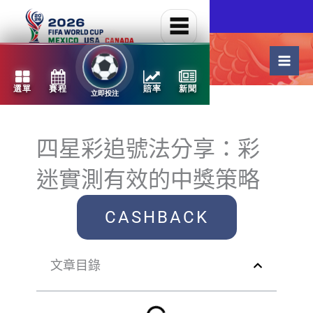
跳
，點擊立即觀看直播！
至
主
要
內
容
四星彩追號法分享：彩
迷實測有效的中獎策略
CASHBACK
文章目錄