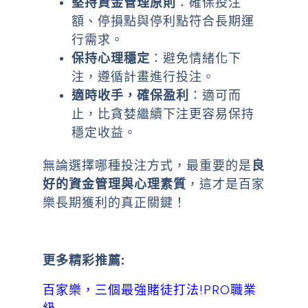
堅持資金管理原則
：確保投注
額、停損點與停利點符合長期運
行需求。
保持心理穩定
：避免情緒化下
注，遵循計畫進行投注。
適時收手，確保盈利
：適可而
止，比貪婪繼續下注更容易保持
穩定收益。
無論選擇哪種投注方式，最重要的是
良
好的資金管理與心理素質
，這才是百家
樂長期獲利的真正關鍵！
更多精彩推薦:
百家樂，三個最強賭徒打法!PRO職業