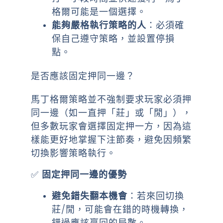
格爾可能是一個選擇。
能夠嚴格執行策略的人
：必須確
保自己遵守策略，並設置停損
點。
是否應該固定押同一邊？
馬丁格爾策略並不強制要求玩家必須押
同一邊（如一直押「莊」或「閒」），
但多數玩家會選擇固定押一方，因為這
樣能更好地掌握下注節奏，避免因頻繁
切換影響策略執行。
✅
固定押同一邊的優勢
避免錯失翻本機會
：若來回切換
莊/閒，可能會在錯的時機轉換，
錯過應該贏回的局數。