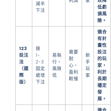
利潤
家
效降
減半
低虧
下注
損風
險。
適合
有計
畫性
123
按
需要
投注
投注
1-
易執
新
耐
的玩
法
2-3
行，
手
心，
家，
（國
固定
風險
玩
盈利
利於
際
遞增
低
家
較慢
長期
版）
下注
穩定
發
展。
適合