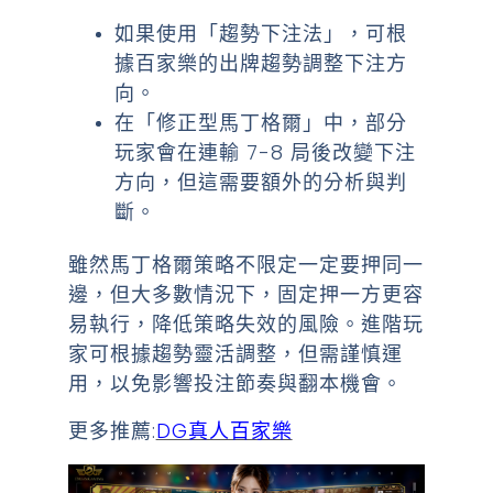
如果使用「趨勢下注法」，可根
據百家樂的出牌趨勢調整下注方
向。
在「修正型馬丁格爾」中，部分
玩家會在連輸 7-8 局後改變下注
方向，但這需要額外的分析與判
斷。
雖然馬丁格爾策略不限定一定要押同一
邊，但大多數情況下，固定押一方更容
易執行，降低策略失效的風險。進階玩
家可根據趨勢靈活調整，但需謹慎運
用，以免影響投注節奏與翻本機會。
更多推薦:
DG真人百家樂