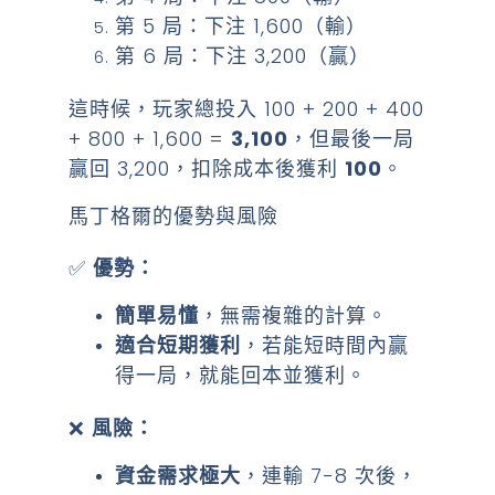
第 5 局：下注 1,600（輸）
第 6 局：下注 3,200（贏）
這時候，玩家總投入 100 + 200 + 400
+ 800 + 1,600 =
3,100
，但最後一局
贏回 3,200，扣除成本後獲利
100
。
馬丁格爾的優勢與風險
✅
優勢：
簡單易懂
，無需複雜的計算。
適合短期獲利
，若能短時間內贏
得一局，就能回本並獲利。
❌
風險：
資金需求極大
，連輸 7-8 次後，