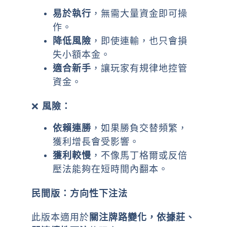
易於執行
，無需大量資金即可操
作。
降低風險
，即使連輸，也只會損
失小額本金。
適合新手
，讓玩家有規律地控管
資金。
❌
風險：
依賴連勝
，如果勝負交替頻繁，
獲利增長會受影響。
獲利較慢
，不像馬丁格爾或反倍
壓法能夠在短時間內翻本。
民間版：方向性下注法
此版本適用於
關注牌路變化，依據莊、