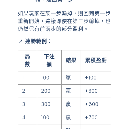
如果玩家在某一步輸掉，則回到第一步
重新開始，這樣即使在第三步輸掉，也
仍然保有前兩步的部分盈利。
📌
連勝範例
：
局
下注
結果
累積盈虧
數
額
1
100
贏
+100
2
200
贏
+300
3
300
贏
+600
4
100
贏
+700