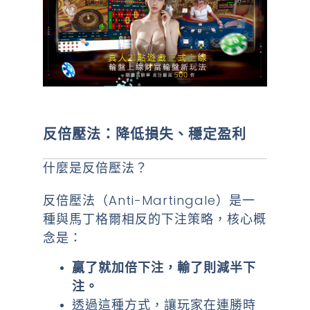
反倍壓法：降低損失、穩定盈利
什麼是反倍壓法？
反倍壓法（Anti-Martingale）是一
種與馬丁格爾相反的下注策略，核心概
念是：
贏了就加倍下注，輸了則減半下
注。
透過這種方式，讓玩家在連勝時