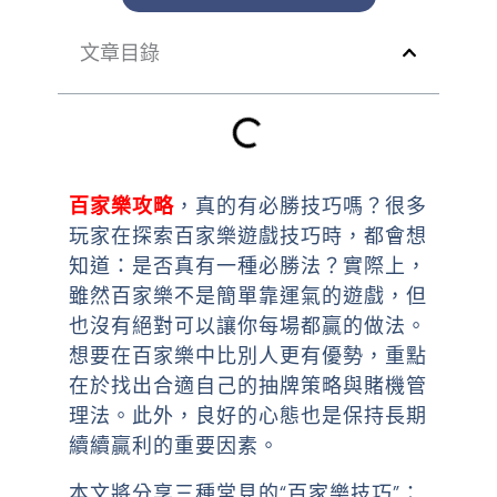
文章目錄
百家樂攻略
，真的有必勝技巧嗎？很多
玩家在探索百家樂遊戲技巧時，都會想
知道：是否真有一種必勝法？實際上，
雖然百家樂不是簡單靠運氣的遊戲，但
也沒有絕對可以讓你每場都贏的做法。
想要在百家樂中比別人更有優勢，重點
在於找出合適自己的抽牌策略與賭機管
理法。此外，良好的心態也是保持長期
續續贏利的重要因素。
本文將分享三種常見的“百家樂技巧”：