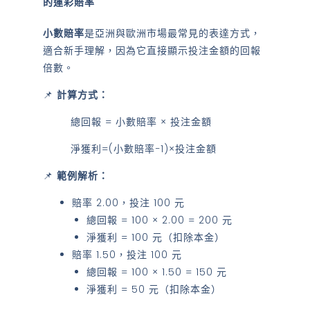
的運彩賠率
小數賠率
是亞洲與歐洲市場最常見的表達方式，
適合新手理解，因為它直接顯示投注金額的回報
倍數。
📌
計算方式：
總回報 = 小數賠率 × 投注金額
淨獲利=(小數賠率−1)×投注金額
📌
範例解析：
賠率 2.00，投注 100 元
總回報 = 100 × 2.00 = 200 元
淨獲利 = 100 元（扣除本金）
賠率 1.50，投注 100 元
總回報 = 100 × 1.50 = 150 元
淨獲利 = 50 元（扣除本金）