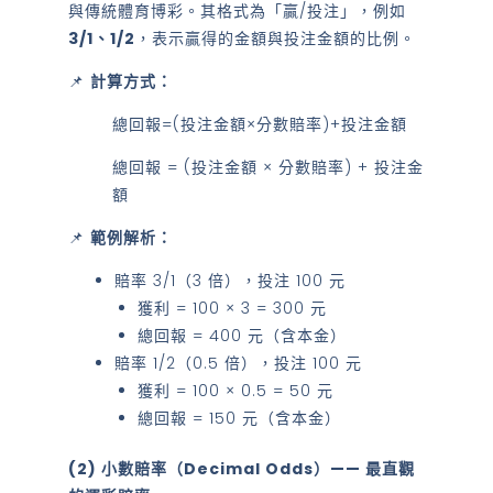
與傳統體育博彩。其格式為「贏/投注」，例如
3/1、1/2
，表示贏得的金額與投注金額的比例。
📌
計算方式：
總回報=(投注金額×分數賠率)+投注金額
總回報 = (投注金額 × 分數賠率) + 投注金
額
📌
範例解析：
賠率 3/1（3 倍），投注 100 元
獲利 = 100 × 3 = 300 元
總回報 = 400 元（含本金）
賠率 1/2（0.5 倍），投注 100 元
獲利 = 100 × 0.5 = 50 元
總回報 = 150 元（含本金）
(2) 小數賠率（Decimal Odds）—— 最直觀