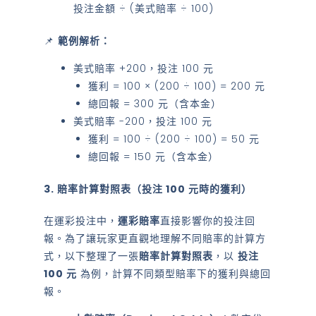
投注金額 ÷ (美式賠率 ÷ 100)
📌
範例解析：
美式賠率 +200，投注 100 元
獲利 = 100 × (200 ÷ 100) = 200 元
總回報 = 300 元（含本金）
美式賠率 -200，投注 100 元
獲利 = 100 ÷ (200 ÷ 100) = 50 元
總回報 = 150 元（含本金）
3. 賠率計算對照表（投注 100 元時的獲利）
在運彩投注中，
運彩賠率
直接影響你的投注回
報。為了讓玩家更直觀地理解不同賠率的計算方
式，以下整理了一張
賠率計算對照表
，以
投注
100 元
為例，計算不同類型賠率下的獲利與總回
報。