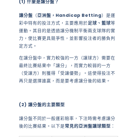
(1) 什麼是讓分盤？
讓分盤
（
亞洲盤，Handicap Betting
）是運
彩中特有的投注方式，主要應用於
足球、籃球
等
運動。其目的是透過讓分機制平衡兩支球隊的實
力，使比賽更具競爭性，並影響投注者的勝負判
定方式。
在讓分盤中，實力較強的一方（讓球方）需要在
最終比賽結果中「讓分」，而實力較弱的一方
（受讓方）則獲得「受讓優勢」。這使得投注不
再只是選擇誰贏，而是要考慮讓分後的結果。
(2) 讓分盤的主要類型
讓分盤不同於一般運彩賠率，下注時需考慮讓分
後的比賽結果。以下是
常見的亞洲盤讓球類型
：