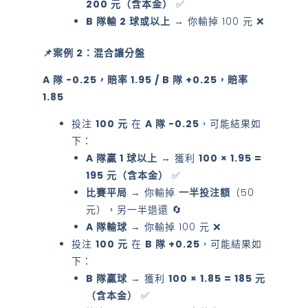
200 元（含本金）
✅
B 隊輸 2 球或以上
→ 你輸掉 100 元 ❌
📌案例 2：混合讓分盤
A 隊 -0.25，
賠率 1.95 /
B 隊 +0.25，
賠率
1.85
投注
100 元
在
A 隊 -0.25
，可能結果如
下：
A 隊贏 1 球以上
→ 獲利
100 × 1.95 =
195 元（含本金）
✅
比賽平局
→ 你輸掉
一半投注額
（50
元），另一半退還 🔄
A 隊輸球
→ 你輸掉 100 元 ❌
投注
100 元
在
B 隊 +0.25
，可能結果如
下：
B 隊贏球
→ 獲利
100 × 1.85 = 185 元
（含本金）
✅