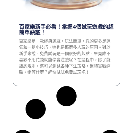
百家樂新手必看！掌握4個試玩遊戲的超
簡單訣竅！
百家樂是一款經典遊戲，玩法簡單，靠的更多是運
氣和一點小技巧，這也是那麼多人玩的原因。對於
新手來說，免費試玩是一個很好的起點，畢竟誰不
喜歡不用花錢就能學會遊戲呢？在過程中，除了能
熟悉規則，還可以測試各種下注策略，累積實戰經
驗。還等什麼？趕快試試免費試玩吧！