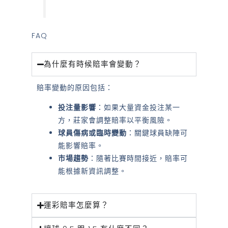
FAQ
為什麼有時候賠率會變動？
賠率變動的原因包括：
投注量影響
：如果大量資金投注某一
方，莊家會調整賠率以平衡風險。
球員傷病或臨時變動
：關鍵球員缺陣可
能影響賠率。
市場趨勢
：隨著比賽時間接近，賠率可
能根據新資訊調整。
運彩賠率怎麼算？