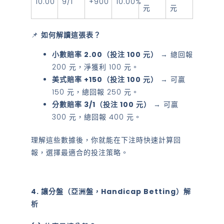
10.00
9/1
+900
10.00%
元
元
📌
如何解讀這張表？
小數賠率 2.00（投注 100 元）
→ 總回報
200 元，淨獲利 100 元。
美式賠率 +150（投注 100 元）
→ 可贏
150 元，總回報 250 元。
分數賠率 3/1（投注 100 元）
→ 可贏
300 元，總回報 400 元。
理解這些數據後，你就能在下注時快速計算回
報，選擇最適合的投注策略。
4. 讓分盤（亞洲盤，Handicap Betting）解
析