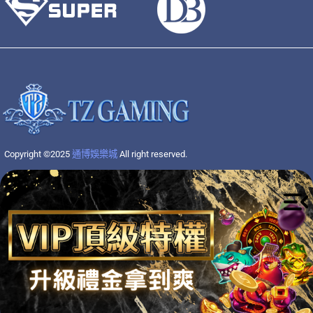
Copyright ©2025
通博娛樂城
All right reserved.