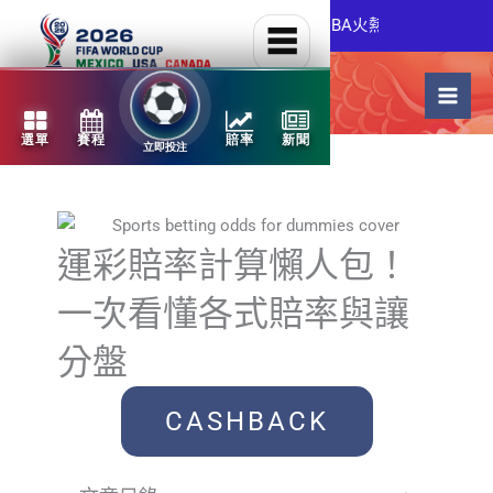
跳
NBA火熱開打，點擊立即觀看直播
至
主
要
內
容
運彩賠率計算懶人包！
一次看懂各式賠率與讓
分盤
CASHBACK