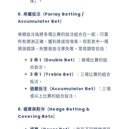
球」。
5. 串關投注（Parlay Betting /
Accumulator Bet）
串關投注指將多場比賽的投注組合在一起，只要
所有預測正確，獲利將成倍增長。但若其中一場
預測錯誤，則整張投注單失敗。常見類型包括：
2 串 1（Double Bet）
：兩場比賽的組
合投注。
3 串 1（Treble Bet）
：三場比賽的組合
投注。
過關投注（Accumulator Bet）
：三場
或以上比賽的組合投注。
6. 補單與對沖（Hedge Betting &
Covering Bets）