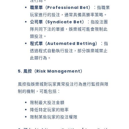
注行為。
職業單（Professional Bet）
：指職業
玩家進行的投注，通常具備高勝率策略。
公司單（Syndicate Bet）
：指投注團
隊共同下注的單據，娛樂城可能會限制此
類投注。
程式單（Automated Betting）
：指
透過程式自動執行投注，部分娛樂城禁止
此類行為。
5. 風控（Risk Management）
風控指娛樂城對玩家異常投注行為進行監控與限
制的機制，可能包括：
限制最大投注金額
降低特定玩家的賠率
限制某些玩家的投注權限