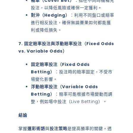
補單（Cover Bet）
：指在不同時機補充
投注，以降低風險或確保一定獲利。
對沖（Hedging）
：利用不同盤口或賠率
進行相反投注，確保無論賽果如何都能獲
利或降低損失。
7. 固定賠率投注與浮動賠率投注（Fixed Odds
vs. Variable Odds）
固定賠率投注（Fixed Odds
Betting）
：投注時的賠率固定，不受市
場變化影響。
浮動賠率投注（Variable Odds
Betting）
：賠率可能根據市場變動而調
整，例如場中投注（Live Betting）。
結論
掌握
運彩術語
與
投注策略
是提高勝率的關鍵。透