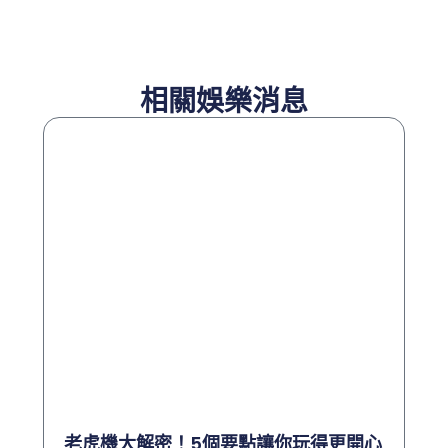
相關娛樂消息
老虎機大解密！5個要點讓你玩得更開心