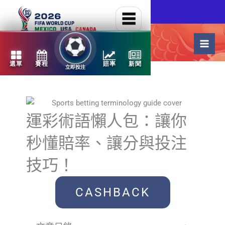
跳
NBA火熱開打，點
至
主
要
內
容
運彩術語懶人包：讓你
秒懂賠率、讓分與投注
技巧！
CASHBACK