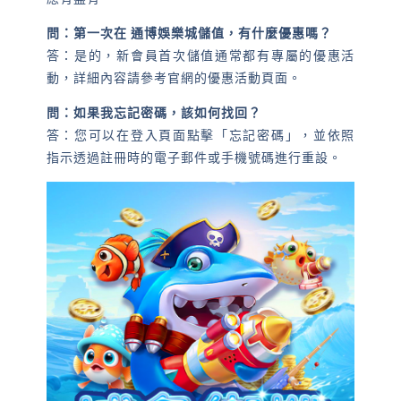
問：第一次在 通博娛樂城儲值，有什麼優惠嗎？
答：是的，新會員首次儲值通常都有專屬的優惠活
動，詳細內容請參考官網的優惠活動頁面。
問：如果我忘記密碼，該如何找回？
答：您可以在登入頁面點擊「忘記密碼」，並依照
指示透過註冊時的電子郵件或手機號碼進行重設。