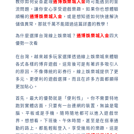
教你如何妥善處理
通博娛樂城入金
時可能遇到的金
流問題，讓你安心享受遊戲樂趣。如果你也想體驗
順暢的
通博娛樂城入金
，或是想知道如何快速解決
儲值異常，那就千萬不能錯過這篇詳盡的教學！
為什麼選擇台灣線上娛樂城？
通博娛樂城入金
四大
優勢一次看
在台灣，越來越多玩家選擇透過線上娛樂城來體驗
各式各樣的博弈遊戲，這背後可是有著許多吸引人
的原因。不像傳統的彩券行，線上娛樂城提供了更
多元、更便利的遊戲選擇，而且在許多方面都顯得
更加貼心。
首先，最大的優勢就是「便利性」。你不需要特地
跑到實體店面，只要有一台連網的裝置，無論是電
腦、平板或是手機，隨時隨地都可以進入遊戲世
界。想想看，下班後、午休時間，甚至是在搭車通
勤的路上，都能輕鬆登入，享受幾局的樂趣，這是