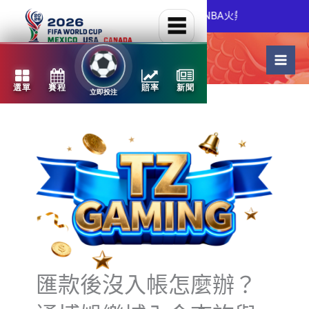
跳
NBA火熱開打，點擊立即觀看
至
主
要
內
容
匯款後沒入帳怎麼辦？